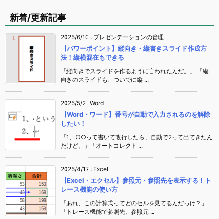
新着/更新記事
2025/6/10
:
プレゼンテーションの管理
【パワーポイント】縦向き・縦書きスライド作成方
法！縦横混在もできる
「縦向きでスライドを作るように言われたんだ。」 「縦
向きのスライドも、ついでに縦 ...
2025/5/2
:
Word
【Word・ワード】番号が自動で入力されるのを解除
したい！
「1、○○って書いて改行したら、自動で2って出てきたん
だけど。」「オートコレクト ...
2025/4/17
:
Excel
【Excel・エクセル】参照元・参照先を表示する！ト
レース機能の使い方
「あれ、この計算式ってどのセルを見てるんだっけ？」
「トレース機能で参照先、参照元 ...