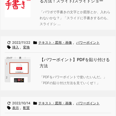
る方法！スライド/スライドショー
「パワポで手書きの文字とか図形とか、入れら
れないかな？」
「スライドに手書きするのも、
スライドシ ...

2022/11/22

テキスト・図形・画像
,
パワーポイント

挿入
,
変換
【パワーポイント】PDFを貼り付ける
方法
「PDFをパワーポイントで使いたいんだ。」
「PDFの貼り付け方法を見ていくぜ！」

2022/10/14

テキスト・図形・画像
,
パワーポイント

表示
,
配置