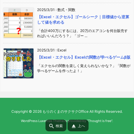
2025/3/31
:
数式・関数
【Excel・エクセル】ゴールシーク｜目標値から逆算
して値を求める
「合計400万にするには、20万のエアコンを何台販売す
ればいいんだろう？」「ゴー ...
2025/3/31
:
Excel
【Excel・エクセル】Excelの関数が学べるゲームβ版
「エクセルの関数を楽しく覚えられないかな？」「関数が
学べるゲームを作ったよ！」
Copyright ©
2026
もりのくまのサクサクOffice
All Rights Reserved.
WordPress Luxeritas Theme is provided by "
Thought is free
".


検索
上へ