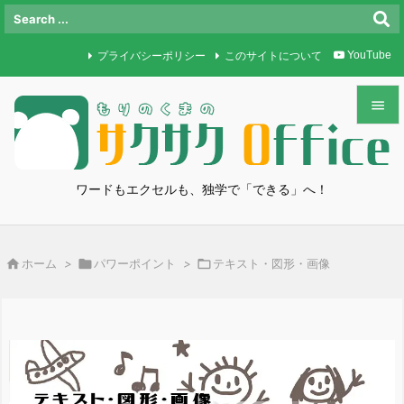
プライバシーポリシー
このサイトについて
YouTube


メニュ

ワードもエクセルも、独学で「できる」へ！
サイド

前へ

ホーム
>

パワーポイント
>

テキスト・図形・画像

次へ

検索