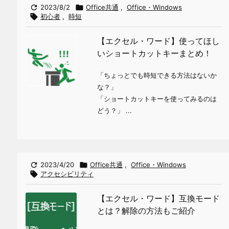

2023/8/2

Office共通
,
Office・Windows

初心者
,
時短
【エクセル・ワード】使ってほし
いショートカットキーまとめ！
「ちょっとでも時短できる方法はないか
な？」
「ショートカットキーを使ってみるのは
どう？」 ...

2023/4/20

Office共通
,
Office・Windows

アクセシビリティ
【エクセル・ワード】互換モード
とは？解除の方法もご紹介