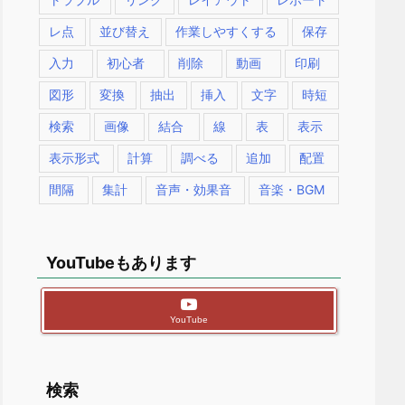
レ点
並び替え
作業しやすくする
保存
入力
初心者
削除
動画
印刷
図形
変換
抽出
挿入
文字
時短
検索
画像
結合
線
表
表示
表示形式
計算
調べる
追加
配置
間隔
集計
音声・効果音
音楽・BGM
YouTubeもあります
YouTube
検索