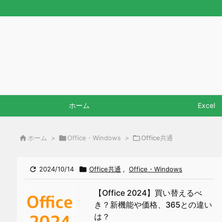
ホーム
Excel

ホーム
>

Office・Windows
>

Office共通

2024/10/14

Office共通
,
Office・Windows
【Office 2024】買い替えるべ
き？新機能や価格、365との違い
は？