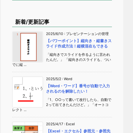
新着/更新記事
2025/6/10
:
プレゼンテーションの管理
【パワーポイント】縦向き・縦書きス
ライド作成方法！縦横混在もできる
「縦向きでスライドを作るように言われ
たんだ。」 「縦向きのスライドも、つい
でに縦 ...
2025/5/2
:
Word
【Word・ワード】番号が自動で入力
されるのを解除したい！
「1、○○って書いて改行したら、自動で
2って出てきたんだけど。」「オートコ
レクト ...
2025/4/17
:
Excel
【Excel・エクセル】参照元・参照先