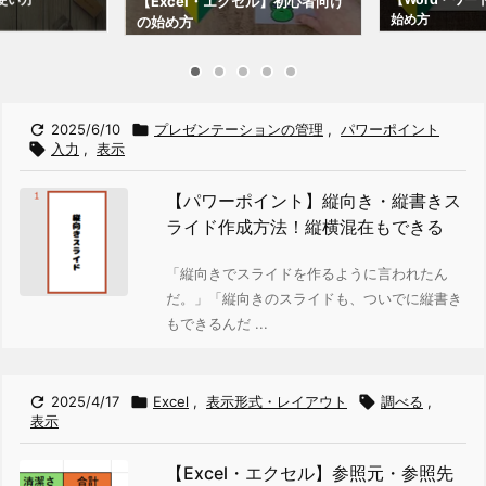
【Excel・エクセル】初心者向け
始め方
の始め方

2025/6/10

プレゼンテーションの管理
,
パワーポイント

入力
,
表示
【パワーポイント】縦向き・縦書きス
ライド作成方法！縦横混在もできる
「縦向きでスライドを作るように言われたん
だ。」
「縦向きのスライドも、ついでに縦書き
もできるんだ ...

2025/4/17

Excel
,
表示形式・レイアウト

調べる
,
表示
【Excel・エクセル】参照元・参照先