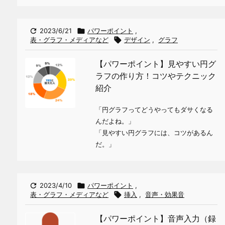

2023/6/21

パワーポイント
,
表・グラフ・メディアなど

デザイン
,
グラフ
【パワーポイント】見やすい円グ
ラフの作り方！コツやテクニック
紹介
「円グラフってどうやってもダサくなる
んだよね。」
「見やすい円グラフには、コツがあるん
だ。」

2023/4/10

パワーポイント
,
表・グラフ・メディアなど

挿入
,
音声・効果音
【パワーポイント】音声入力（録