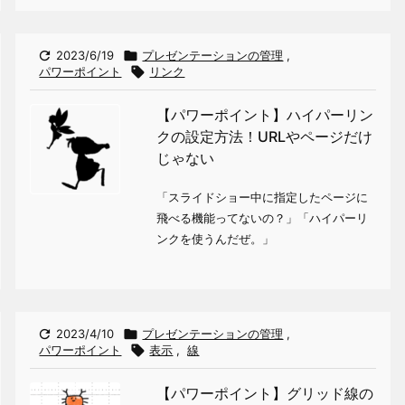

2023/6/19

プレゼンテーションの管理
,
パワーポイント

リンク
【パワーポイント】ハイパーリン
クの設定方法！URLやページだけ
じゃない
「スライドショー中に指定したページに
飛べる機能ってないの？」「ハイパーリ
ンクを使うんだぜ。」

2023/4/10

プレゼンテーションの管理
,
パワーポイント

表示
,
線
【パワーポイント】グリッド線の