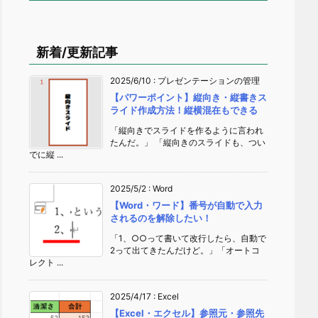
新着/更新記事
2025/6/10
:
プレゼンテーションの管理
【パワーポイント】縦向き・縦書きス
ライド作成方法！縦横混在もできる
「縦向きでスライドを作るように言われ
たんだ。」 「縦向きのスライドも、つい
でに縦 ...
2025/5/2
:
Word
【Word・ワード】番号が自動で入力
されるのを解除したい！
「1、○○って書いて改行したら、自動で
2って出てきたんだけど。」「オートコ
レクト ...
2025/4/17
:
Excel
【Excel・エクセル】参照元・参照先