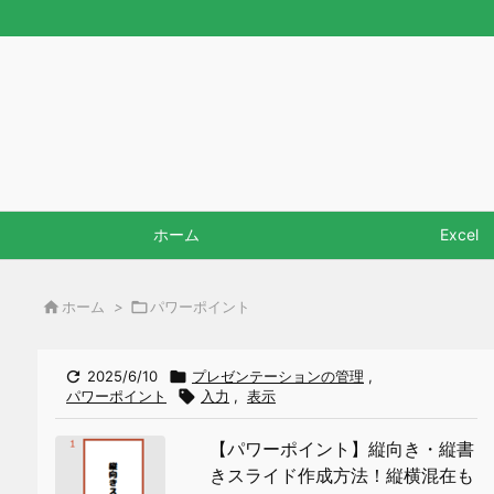
ホーム
Excel

ホーム
>

パワーポイント

2025/6/10

プレゼンテーションの管理
,
パワーポイント

入力
,
表示
【パワーポイント】縦向き・縦書
きスライド作成方法！縦横混在も