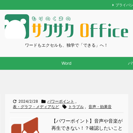
プライバ
ワードもエクセルも、独学で「できる」へ！
Word
パ

2024/2/28

パワーポイント
,
表・グラフ・メディアなど

トラブル
,
音声・効果音
【パワーポイント】音声や音楽が
再生できない！？確認したいこと