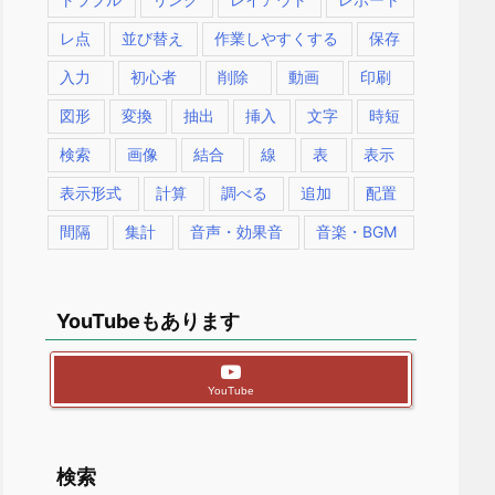
レ点
並び替え
作業しやすくする
保存
入力
初心者
削除
動画
印刷
図形
変換
抽出
挿入
文字
時短
検索
画像
結合
線
表
表示
表示形式
計算
調べる
追加
配置
間隔
集計
音声・効果音
音楽・BGM
YouTubeもあります
YouTube
検索