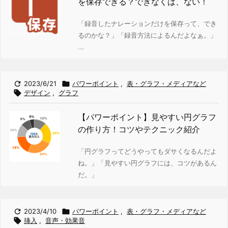
を保存できる？できなくは、ない！
「録音したナレーションだけを保存って、でき
るのかな？」
「録音方法によるんだよなぁ。」
...

2023/6/21

パワーポイント
,
表・グラフ・メディアなど

デザイン
,
グラフ
【パワーポイント】見やすい円グラフ
の作り方！コツやテクニック紹介
「円グラフってどうやってもダサくなるんだよ
ね。」
「見やすい円グラフには、コツがあるん
だ。」

2023/4/10

パワーポイント
,
表・グラフ・メディアなど

挿入
,
音声・効果音