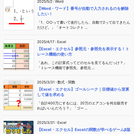
2025/5/2
:
Word
【Word・ワード】番号が自動で入力されるのを解除
したい！
「1、○○って書いて改行したら、自動で2って出てきたん
だけど。」「オートコレクト ...
2025/4/17
:
Excel
【Excel・エクセル】参照元・参照先を表示する！ト
レース機能の使い方
「あれ、この計算式ってどのセルを見てるんだっけ？」
「トレース機能で参照先、参照元 ...
2025/3/31
:
数式・関数
【Excel・エクセル】ゴールシーク｜目標値から逆算
して値を求める
「合計400万にするには、20万のエアコンを何台販売す
ればいいんだろう？」「ゴー ...
2025/3/31
:
Excel
【Excel・エクセル】Excelの関数が学べるゲームβ版