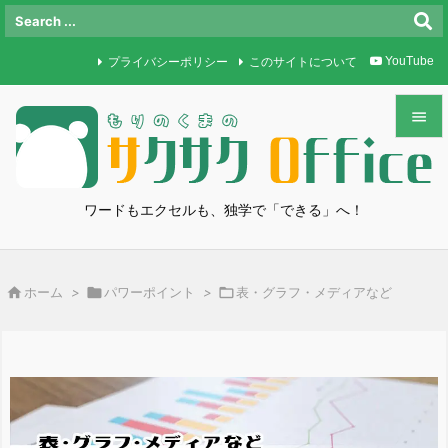
プライバシーポリシー
このサイトについて
YouTube


メニュ

ワードもエクセルも、独学で「できる」へ！
サイド

前へ

ホーム
>

パワーポイント
>

表・グラフ・メディアなど

次へ

検索