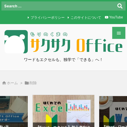
プライバシーポリシー
このサイトについて
YouTube


メニュ

ワードもエクセルも、独学で「できる」へ！
サイド

前へ

ホーム
>

削除

次へ

検索
使い方
【Word・ワ