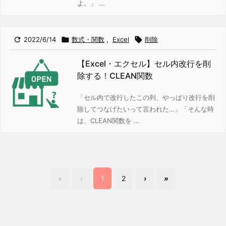
よ。」 ...

2022/6/14

数式・関数
,
Excel

削除
【Excel・エクセル】セル内改行を削
除する！CLEAN関数
「セル内で改行したこの列、やっぱり改行を削
除してつなげたいって言われた…」「そんな時
は、CLEAN関数を ...
«
‹
1
2
›
»