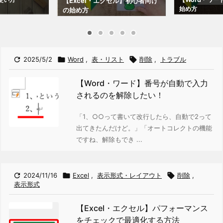
【Excel・エクセル】初心者向け
始め方
の始め方

2025/5/2

Word
,
表・リスト

削除
,
トラブル
【Word・ワード】番号が自動で入力
されるのを解除したい！
「1、○○って書いて改行したら、自動で2って
出てきたんだけど。」「オートコレクトの機能
ですね、解除もでき ...

2024/11/16

Excel
,
表示形式・レイアウト

削除
,
表示形式
【Excel・エクセル】パフォーマンス
をチェックで最適化する方法