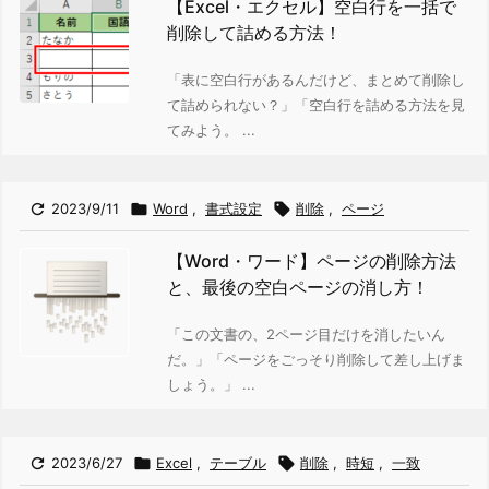
【Excel・エクセル】空白行を一括で
削除して詰める方法！
「表に空白行があるんだけど、まとめて削除し
て詰められない？」
「空白行を詰める方法を見
てみよう。 ...

2023/9/11

Word
,
書式設定

削除
,
ページ
【Word・ワード】ページの削除方法
と、最後の空白ページの消し方！
「この文書の、2ページ目だけを消したいん
だ。」
「ページをごっそり削除して差し上げま
しょう。」 ...

2023/6/27

Excel
,
テーブル

削除
,
時短
,
一致