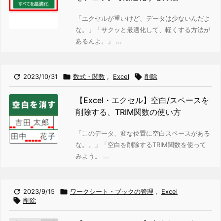
「エクセルが重いけど、データは少ないんだよ
な。」「サクッと最適化して、軽くする方法が
あるんよ。」 ...

2023/10/31

数式・関数
,
Excel

削除
【Excel・エクセル】空白/スペースを
削除する、TRIM関数の使い方
「このデータ、変な位置に空白スペースがある
な。。」
「空白を削除するTRIM関数を使って
みよう。 ...

2023/9/15

ワークシート・ブックの管理
,
Excel

削除