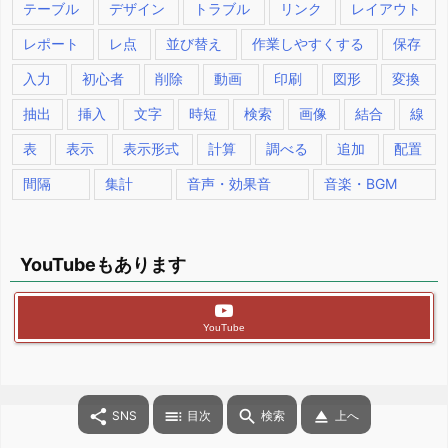
テーブル
デザイン
トラブル
リンク
レイアウト
レポート
レ点
並び替え
作業しやすくする
保存
入力
初心者
削除
動画
印刷
図形
変換
抽出
挿入
文字
時短
検索
画像
結合
線
表
表示
表示形式
計算
調べる
追加
配置
間隔
集計
音声・効果音
音楽・BGM
YouTubeもあります
YouTube




SNS
目次
検索
上へ