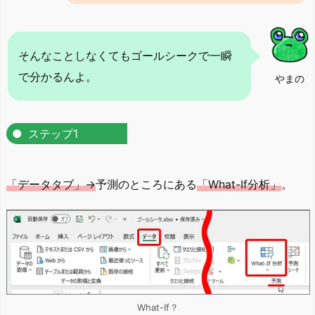
そんなことしなくてもゴールシークで一瞬
で分かるんよ。
やまの
ステップ1
「データタブ」→
予測のところにある
「What-If分析」
。
What-If？