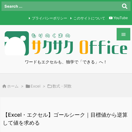
プライバシーポリシー
このサイトについて
YouTube


メニュ

ワードもエクセルも、独学で「できる」へ！
サイド

前へ

ホーム
>

Excel
>

数式・関数

次へ

検索
【Excel・エクセル】ゴールシーク｜目標値から逆算
して値を求める