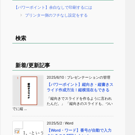
【パワーポイント】余白なしで印刷するには
プリンター側のフチなし設定をする
検索
新着/更新記事
2025/6/10
:
プレゼンテーションの管理
【パワーポイント】縦向き・縦書きス
ライド作成方法！縦横混在もできる
「縦向きでスライドを作るように言われ
たんだ。」 「縦向きのスライドも、つい
でに縦 ...
2025/5/2
:
Word
【Word・ワード】番号が自動で入力