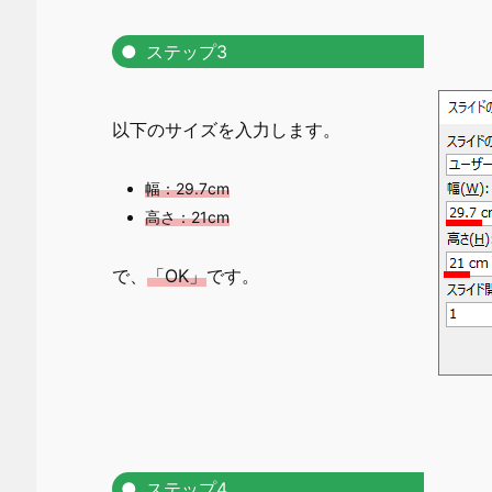
ステップ3
以下のサイズを入力します。
幅：29.7cm
高さ：21cm
で、
「OK」
です。
ステップ4