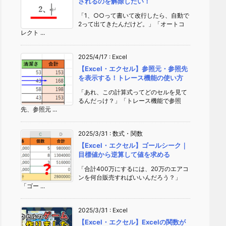
されるのを解除したい！
「1、○○って書いて改行したら、自動で
2って出てきたんだけど。」「オートコ
レクト ...
2025/4/17
:
Excel
【Excel・エクセル】参照元・参照先
を表示する！トレース機能の使い方
「あれ、この計算式ってどのセルを見て
るんだっけ？」「トレース機能で参照
先、参照元 ...
2025/3/31
:
数式・関数
【Excel・エクセル】ゴールシーク｜
目標値から逆算して値を求める
「合計400万にするには、20万のエアコ
ンを何台販売すればいいんだろう？」
「ゴー ...
2025/3/31
:
Excel
【Excel・エクセル】Excelの関数が