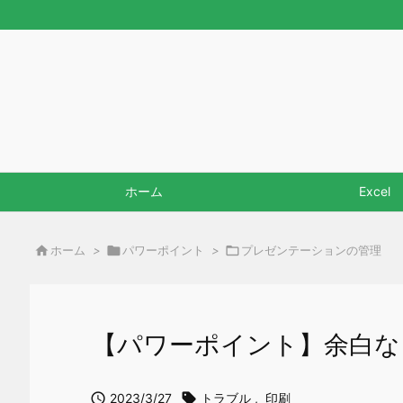
ホーム
Excel

ホーム
>

パワーポイント
>

プレゼンテーションの管理
【パワーポイント】余白な

2023/3/27

トラブル
,
印刷