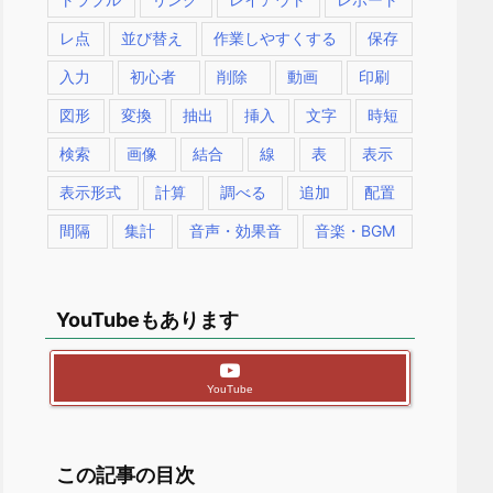
レ点
並び替え
作業しやすくする
保存
入力
初心者
削除
動画
印刷
図形
変換
抽出
挿入
文字
時短
検索
画像
結合
線
表
表示
表示形式
計算
調べる
追加
配置
間隔
集計
音声・効果音
音楽・BGM
YouTubeもあります
YouTube
この記事の目次