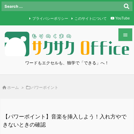
プライバシーポリシー
このサイトについて
YouTube


メニュ

ワードもエクセルも、独学で「できる」へ！
サイド

前へ

ホーム
>

パワーポイント

次へ

検索
【パワーポイント】音楽を挿入しよう！入れ方やで
きないときの確認