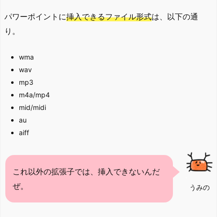
パワーポイントに
挿入できるファイル形式
は、以下の通
り。
wma
wav
mp3
m4a/mp4
mid/midi
au
aiff
これ以外の拡張子では、挿入できないんだ
ぜ。
うみの