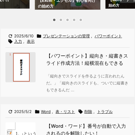
【Excel・エクセル】初心者向け
始め方
の始め方

2025/6/10

プレゼンテーションの管理
,
パワーポイント

入力
,
表示
【パワーポイント】縦向き・縦書きス
ライド作成方法！縦横混在もできる
「縦向きでスライドを作るように言われたん
だ。」
「縦向きのスライドも、ついでに縦書き
もできるんだ ...

2025/5/2

Word
,
表・リスト

削除
,
トラブル
【Word・ワード】番号が自動で入力
されるのを解除したい！