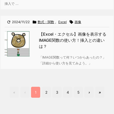
挿入で ...

2024/11/22

数式・関数
,
Excel

画像
【Excel・エクセル】画像を表示する
IMAGE関数の使い方！挿入との違い
は？
「IMAGE関数って何？いつからあったの？」
「詳細から使い方を見てみよう。」
«
‹
1
2
3
4
5
›
»