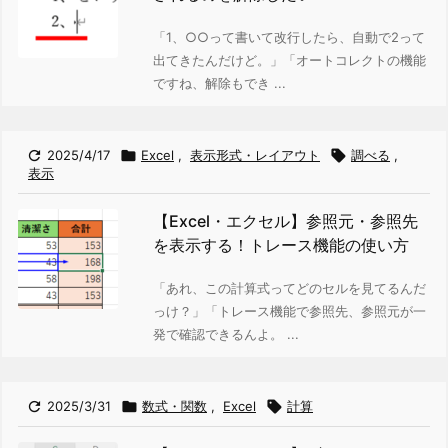
「1、○○って書いて改行したら、自動で2って
出てきたんだけど。」「オートコレクトの機能
ですね、解除もでき ...

2025/4/17

Excel
,
表示形式・レイアウト

調べる
,
表示
【Excel・エクセル】参照元・参照先
を表示する！トレース機能の使い方
「あれ、この計算式ってどのセルを見てるんだ
っけ？」「トレース機能で参照先、参照元が一
発で確認できるんよ。 ...

2025/3/31

数式・関数
,
Excel

計算