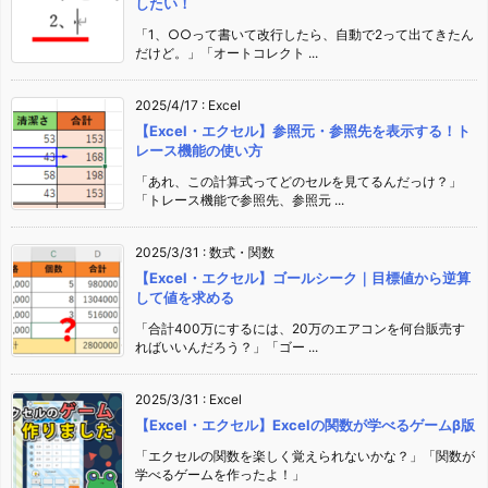
したい！
「1、○○って書いて改行したら、自動で2って出てきたん
だけど。」「オートコレクト ...
2025/4/17
:
Excel
【Excel・エクセル】参照元・参照先を表示する！ト
レース機能の使い方
「あれ、この計算式ってどのセルを見てるんだっけ？」
「トレース機能で参照先、参照元 ...
2025/3/31
:
数式・関数
【Excel・エクセル】ゴールシーク｜目標値から逆算
して値を求める
「合計400万にするには、20万のエアコンを何台販売す
ればいいんだろう？」「ゴー ...
2025/3/31
:
Excel
【Excel・エクセル】Excelの関数が学べるゲームβ版
「エクセルの関数を楽しく覚えられないかな？」「関数が
学べるゲームを作ったよ！」