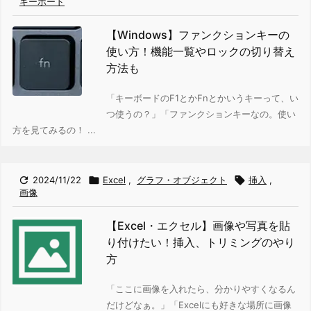
キーボード
【Windows】ファンクションキーの
使い方！機能一覧やロックの切り替え
方法も
「キーボードのF1とかFnとかいうキーって、い
つ使うの？」「ファンクションキーなの。使い
方を見てみるの！ ...

2024/11/22

Excel
,
グラフ・オブジェクト

挿入
,
画像
【Excel・エクセル】画像や写真を貼
り付けたい！挿入、トリミングのやり
方
「ここに画像を入れたら、分かりやすくなるん
だけどなぁ。」
「Excelにも好きな場所に画像