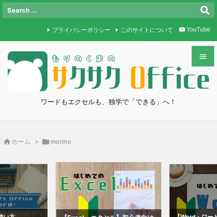
プライバシーポリシー
このサイトについて
YouTube


メニュ

ワードもエクセルも、独学で「できる」へ！
サイド

前へ

ホーム
>

morino

次へ

検索
使い方
【Word・ワ