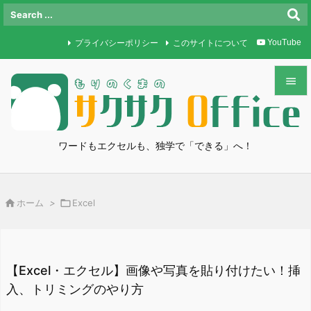
プライバシーポリシー
このサイトについて
YouTube


メニュ

ワードもエクセルも、独学で「できる」へ！
サイド

前へ

ホーム
>

Excel

次へ

検索
【Excel・エクセル】画像や写真を貼り付けたい！挿
入、トリミングのやり方