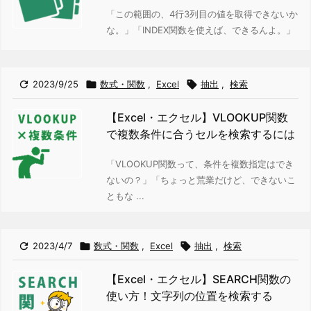
「この範囲の、4行3列目の値を取得できないか
な。」
「INDEX関数を使えば、できるんよ。」

2023/9/25

数式・関数
,
Excel

抽出
,
検索
【Excel・エクセル】VLOOKUP関数
で複数条件に合うセルを検索するには
「VLOOKUP関数って、条件を複数指定はでき
ないの？」
「ちょっと荒業だけど、できないこ
ともな ...

2023/4/7

数式・関数
,
Excel

抽出
,
検索
【Excel・エクセル】SEARCH関数の
使い方！文字列の位置を検索する