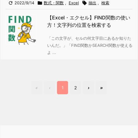

2022/9/14

数式・関数
,
Excel

抽出
,
検索
【Excel・エクセル】FIND関数の使い
方！文字列の位置を検索する
「この文字が、セルの何文字目にあるか知りた
いんだ。」
「FIND関数かSEARCH関数が使える
よ ...
«
‹
1
2
›
»