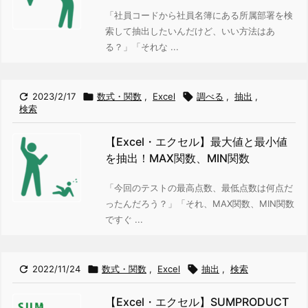
「社員コードから社員名簿にある所属部署を検
索して抽出したいんだけど、いい方法はあ
る？」
「それな ...

2023/2/17

数式・関数
,
Excel

調べる
,
抽出
,
検索
【Excel・エクセル】最大値と最小値
を抽出！MAX関数、MIN関数
「今回のテストの最高点数、最低点数は何点だ
ったんだろう？」
「それ、MAX関数、MIN関数
ですぐ ...

2022/11/24

数式・関数
,
Excel

抽出
,
検索
【Excel・エクセル】SUMPRODUCT