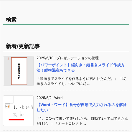
検索
新着/更新記事
2025/6/10
:
プレゼンテーションの管理
【パワーポイント】縦向き・縦書きスライド作成方
法！縦横混在もできる
「縦向きでスライドを作るように言われたんだ。」 「縦
向きのスライドも、ついでに縦 ...
2025/5/2
:
Word
【Word・ワード】番号が自動で入力されるのを解除
したい！
「1、○○って書いて改行したら、自動で2って出てきたん
だけど。」「オートコレクト ...