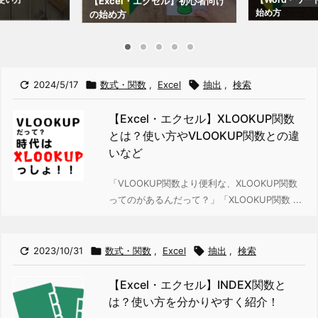
【Excel・エクセル】初心者向け
始め方
の始め方

2024/5/17

数式・関数
,
Excel

抽出
,
検索
【Excel・エクセル】XLOOKUP関数
とは？使い方やVLOOKUP関数との違
いなど
「VLOOKUP関数より便利な、XLOOKUP関数
ってのがあるんだって？」
「XLOOKUP関数 ...

2023/10/31

数式・関数
,
Excel

抽出
,
検索
【Excel・エクセル】INDEX関数と
は？使い方を分かりやすく紹介！