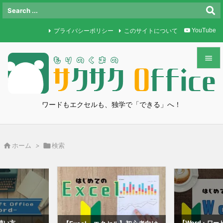
プライバシーポリシー
このサイトについて
YouTube


メニュ

ワードもエクセルも、独学で「できる」へ！
サイド

前へ

ホーム
>

検索

次へ

検索
使い方
【Word・ワ