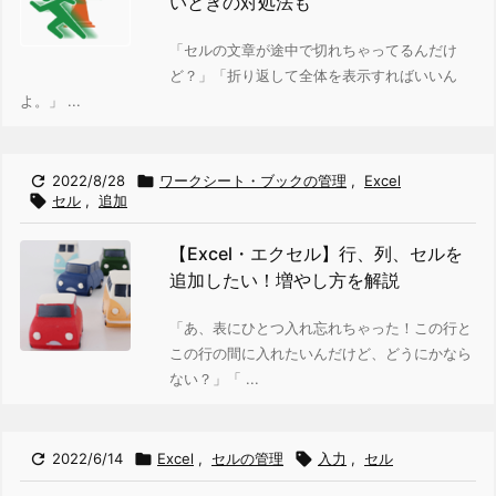
いときの対処法も
「セルの文章が途中で切れちゃってるんだけ
ど？」
「折り返して全体を表示すればいいん
よ。」 ...

2022/8/28

ワークシート・ブックの管理
,
Excel

セル
,
追加
【Excel・エクセル】行、列、セルを
追加したい！増やし方を解説
「あ、表にひとつ入れ忘れちゃった！この行と
この行の間に入れたいんだけど、どうにかなら
ない？」
「 ...

2022/6/14

Excel
,
セルの管理

入力
,
セル