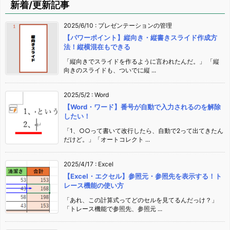
新着/更新記事
2025/6/10
:
プレゼンテーションの管理
【パワーポイント】縦向き・縦書きスライド作成方
法！縦横混在もできる
「縦向きでスライドを作るように言われたんだ。」 「縦
向きのスライドも、ついでに縦 ...
2025/5/2
:
Word
【Word・ワード】番号が自動で入力されるのを解除
したい！
「1、○○って書いて改行したら、自動で2って出てきたん
だけど。」「オートコレクト ...
2025/4/17
:
Excel
【Excel・エクセル】参照元・参照先を表示する！ト
レース機能の使い方
「あれ、この計算式ってどのセルを見てるんだっけ？」
「トレース機能で参照先、参照元 ...