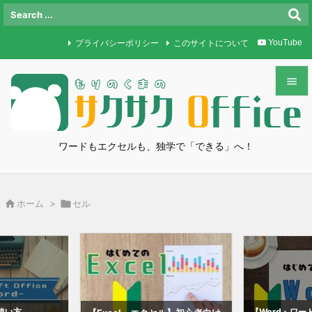
プライバシーポリシー
このサイトについて
YouTube


メニュ

ワードもエクセルも、独学で「できる」へ！
サイド

前へ

ホーム
>

セル

次へ

検索
使い方
【Word・ワ