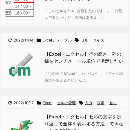
「このセルを2つに分割したいです。」
「分割
はできないけど、方法はあるよ。」

2022/11/14

Excel
,
テーブル

セル
,
サイズ
【Excel・エクセル】行の高さ、列の
幅をセンチメートル単位で指定したい
「行の高さを1cmにしたいんだ。」
「ブックの
表示を変えるといいんよ。」

2022/10/17

Excel
,
セルの管理

入力
,
表示
,
セル
【Excel・エクセル】セルの文字を折
り返して全体を表示する方法！できな