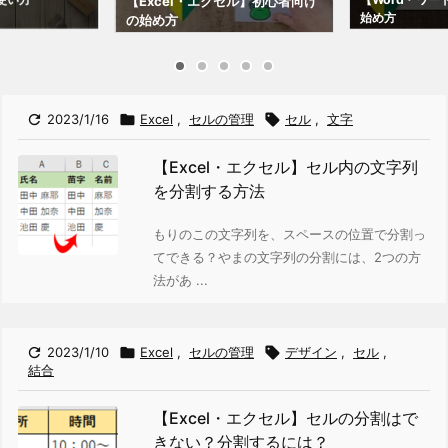
【Excel・エクセル】初心者向け
始め方
の始め方

2023/1/16

Excel
,
セルの管理

セル
,
文字
【Excel・エクセル】セル内の文字列
を分割する方法
もりの
この文字列を、スペースの位置で分割っ
てできる？
やまの
文字列の分割には、2つの方
法があ ...

2023/1/10

Excel
,
セルの管理

デザイン
,
セル
,
結合
【Excel・エクセル】セルの分割はで
きない？分割するには？