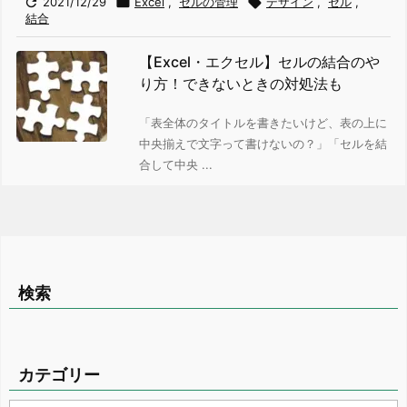

2021/12/29

Excel
,
セルの管理

デザイン
,
セル
,
結合
【Excel・エクセル】セルの結合のや
り方！できないときの対処法も
「表全体のタイトルを書きたいけど、表の上に
中央揃えで文字って書けないの？」
「セルを結
合して中央 ...
検索
カテゴリー
カ