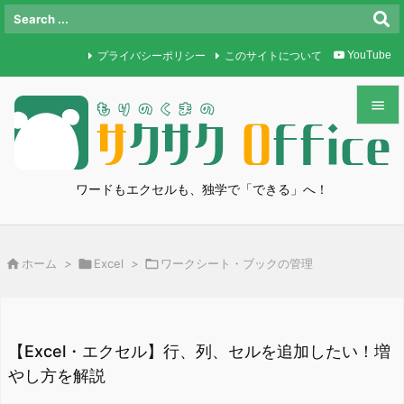
プライバシーポリシー
このサイトについて
YouTube


メニュ

ワードもエクセルも、独学で「できる」へ！
サイド

前へ

ホーム
>

Excel
>

ワークシート・ブックの管理

次へ

検索
【Excel・エクセル】行、列、セルを追加したい！増
やし方を解説