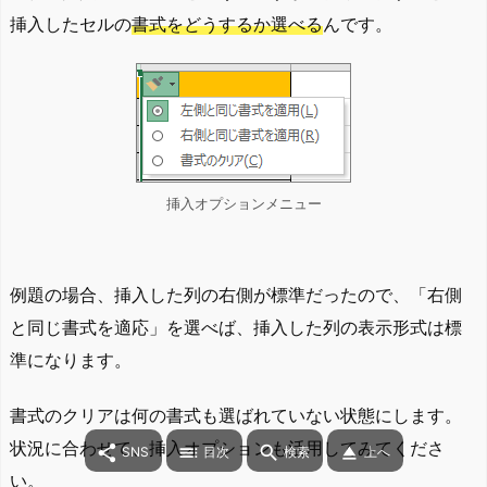
挿入したセルの
書式をどうするか選べる
んです。
挿入オプションメニュー
例題の場合、挿入した列の右側が標準だったので、「右側
と同じ書式を適応」を選べば、挿入した列の表示形式は標
準になります。
書式のクリアは何の書式も選ばれていない状態にします。
状況に合わせて、挿入オプションも活用してみてくださ




SNS
目次
検索
上へ
い。