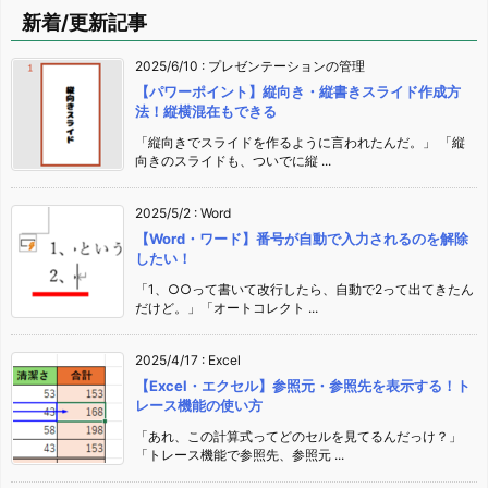
新着/更新記事
2025/6/10
:
プレゼンテーションの管理
【パワーポイント】縦向き・縦書きスライド作成方
法！縦横混在もできる
「縦向きでスライドを作るように言われたんだ。」 「縦
向きのスライドも、ついでに縦 ...
2025/5/2
:
Word
【Word・ワード】番号が自動で入力されるのを解除
したい！
「1、○○って書いて改行したら、自動で2って出てきたん
だけど。」「オートコレクト ...
2025/4/17
:
Excel
【Excel・エクセル】参照元・参照先を表示する！ト
レース機能の使い方
「あれ、この計算式ってどのセルを見てるんだっけ？」
「トレース機能で参照先、参照元 ...