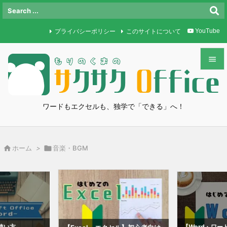
プライバシーポリシー
このサイトについて
YouTube


メニュ

ワードもエクセルも、独学で「できる」へ！
サイド

前へ

ホーム
>

音楽・BGM

次へ

検索
使い方
【Word・ワ