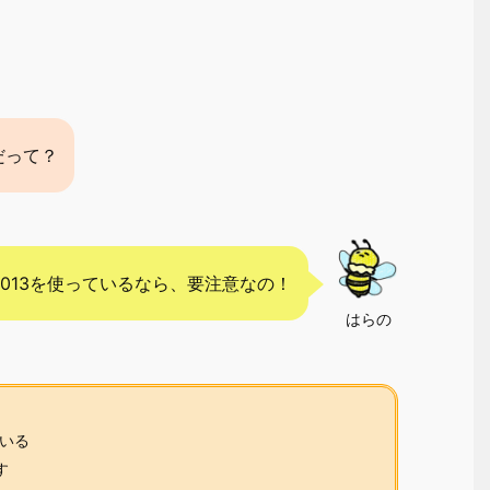
だって？
ce 2013を使っているなら、要注意なの！
はらの
ている
す