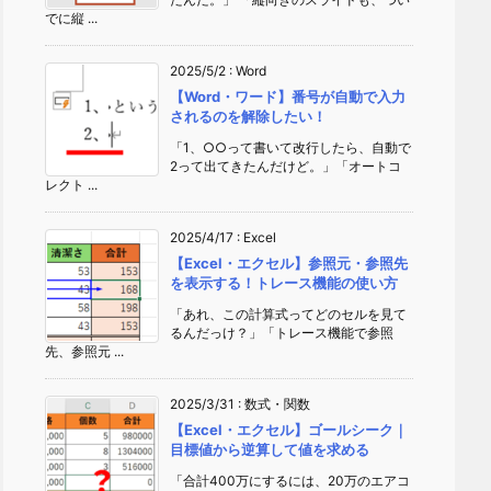
でに縦 ...
2025/5/2
:
Word
【Word・ワード】番号が自動で入力
されるのを解除したい！
「1、○○って書いて改行したら、自動で
2って出てきたんだけど。」「オートコ
レクト ...
2025/4/17
:
Excel
【Excel・エクセル】参照元・参照先
を表示する！トレース機能の使い方
「あれ、この計算式ってどのセルを見て
るんだっけ？」「トレース機能で参照
先、参照元 ...
2025/3/31
:
数式・関数
【Excel・エクセル】ゴールシーク｜
目標値から逆算して値を求める
「合計400万にするには、20万のエアコ