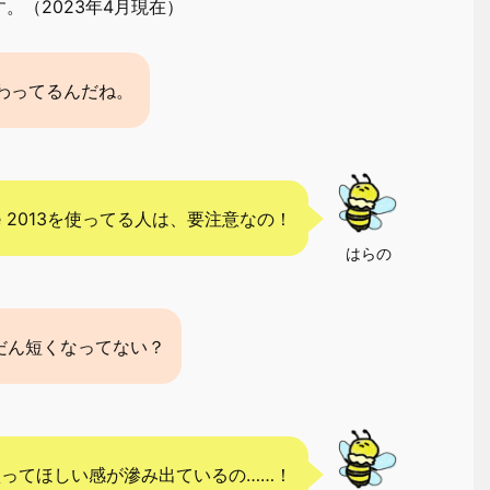
。（2023年4月現在）
が終わってるんだね。
ce 2013を使ってる人は、要注意なの！
はらの
だん短くなってない？
365買ってほしい感が滲み出ているの……！