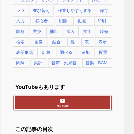
レ点
並び替え
作業しやすくする
保存
入力
初心者
削除
動画
印刷
図形
変換
抽出
挿入
文字
時短
検索
画像
結合
線
表
表示
表示形式
計算
調べる
追加
配置
間隔
集計
音声・効果音
音楽・BGM
YouTubeもあります
YouTube
この記事の目次