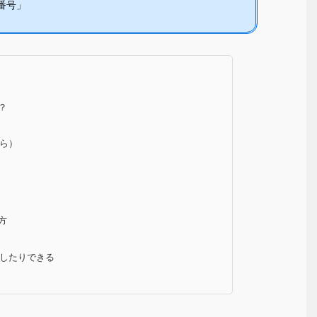
番号」
？
ら）
方
したりできる