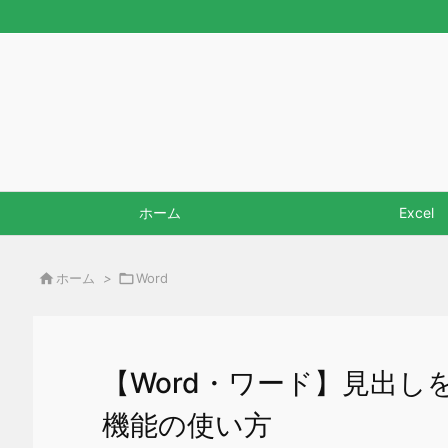
ホーム
Excel

ホーム
>

Word
【Word・ワード】見出
機能の使い方