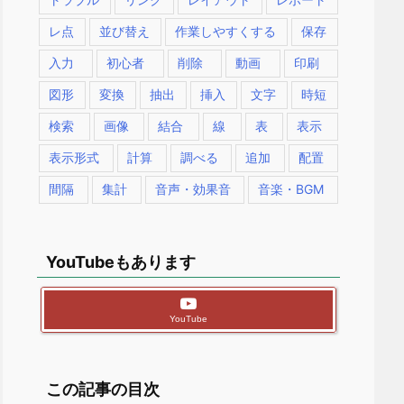
レ点
並び替え
作業しやすくする
保存
入力
初心者
削除
動画
印刷
図形
変換
抽出
挿入
文字
時短
検索
画像
結合
線
表
表示
表示形式
計算
調べる
追加
配置
間隔
集計
音声・効果音
音楽・BGM
YouTubeもあります
YouTube
この記事の目次