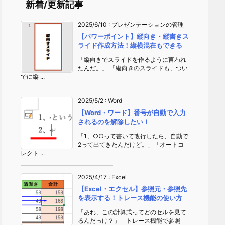
新着/更新記事
2025/6/10
:
プレゼンテーションの管理
【パワーポイント】縦向き・縦書きス
ライド作成方法！縦横混在もできる
「縦向きでスライドを作るように言われ
たんだ。」 「縦向きのスライドも、つい
でに縦 ...
2025/5/2
:
Word
【Word・ワード】番号が自動で入力
されるのを解除したい！
「1、○○って書いて改行したら、自動で
2って出てきたんだけど。」「オートコ
レクト ...
2025/4/17
:
Excel
【Excel・エクセル】参照元・参照先
を表示する！トレース機能の使い方
「あれ、この計算式ってどのセルを見て
るんだっけ？」「トレース機能で参照