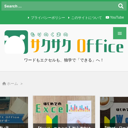
プライバシーポリシー
このサイトについて
YouTube


メニュ

ワードもエクセルも、独学で「できる」へ！
サイド

前へ

ホーム
>

次へ

検索
使い方
【Word・ワ