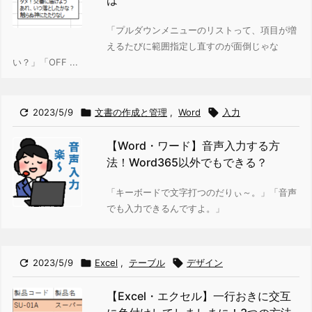
「プルダウンメニューのリストって、項目が増
えるたびに範囲指定し直すのが面倒じゃな
い？」
「OFF ...

2023/5/9

文書の作成と管理
,
Word

入力
【Word・ワード】音声入力する方
法！Word365以外でもできる？
「キーボードで文字打つのだりぃ～。」
「音声
でも入力できるんですよ。」

2023/5/9

Excel
,
テーブル

デザイン
【Excel・エクセル】一行おきに交互