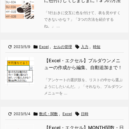
に色付けしてしましまに！3つの方法
「1行おきに交互に色を付けて、表を見やすく
できないかな？」
「3つの方法を紹介する
ね。」 ...

2023/5/9

Excel
,
セルの管理

入力
,
時短
【Excel・エクセル】プルダウンメニ
ューの作成から編集、自動追加まで！
「アンケートの選択肢を、リストの中から選ぶ
ようにしたいんだ。」
「それなら、プルダウン
メニューを ...

2023/5/4

数式・関数
,
Excel

日時
【Excel・エクセル】MONTH関数・日