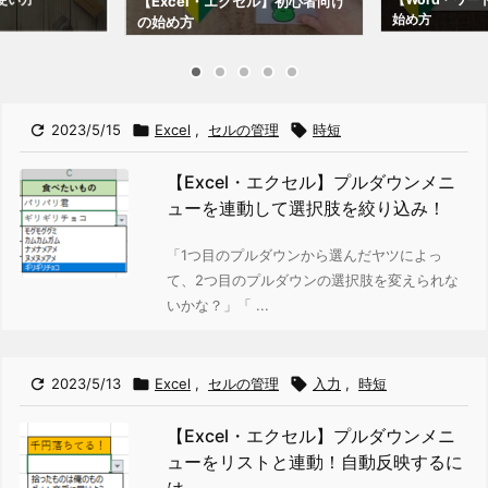
【Excel・エクセル】初心者向け
始め方
の始め方

2023/5/15

Excel
,
セルの管理

時短
【Excel・エクセル】プルダウンメニ
ューを連動して選択肢を絞り込み！
「1つ目のプルダウンから選んだヤツによっ
て、2つ目のプルダウンの選択肢を変えられな
いかな？」
「 ...

2023/5/13

Excel
,
セルの管理

入力
,
時短
【Excel・エクセル】プルダウンメニ
ューをリストと連動！自動反映するに
は