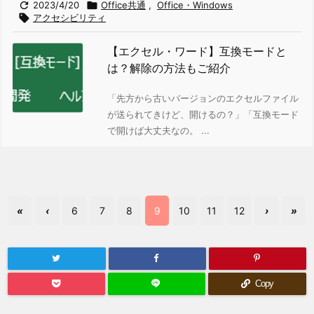

2023/4/20

Office共通
,
Office・Windows

アクセシビリティ
【エクセル・ワード】互換モードと
は？解除の方法もご紹介
「先方から古いバージョンのエクセルファイル
が送られてきけど、開けるの？」「互換モード
で開けば大丈夫なの。 ...
«
‹
6
7
8
9
10
11
12
›
»
Copy