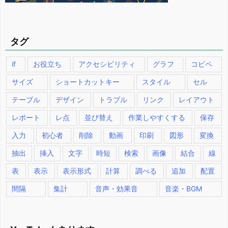
タグ
if
お役立ち
アクセシビリティ
グラフ
コピペ
サイズ
ショートカットキー
スタイル
セル
テーブル
デザイン
トラブル
リンク
レイアウト
レポート
レ点
並び替え
作業しやすくする
保存
入力
初心者
削除
動画
印刷
図形
変換
抽出
挿入
文字
時短
検索
画像
結合
線
表
表示
表示形式
計算
調べる
追加
配置
間隔
集計
音声・効果音
音楽・BGM