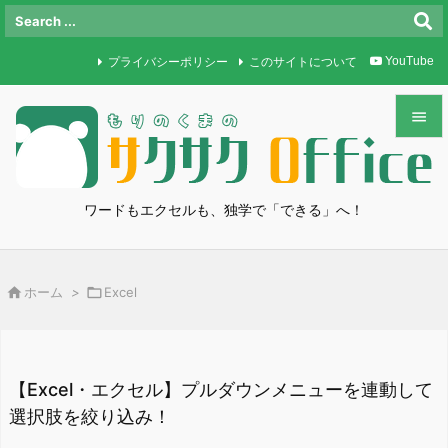
プライバシーポリシー
このサイトについて
YouTube


メニュ

ワードもエクセルも、独学で「できる」へ！
サイド

前へ

ホーム
>

Excel

次へ

検索
【Excel・エクセル】プルダウンメニューを連動して
選択肢を絞り込み！