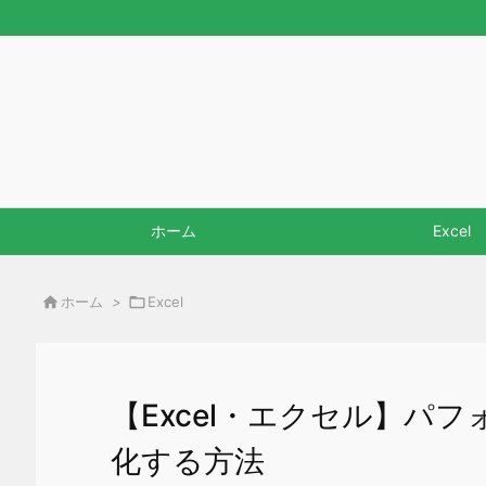
ホーム
Excel

ホーム
>

Excel
【Excel・エクセル】パ
化する方法