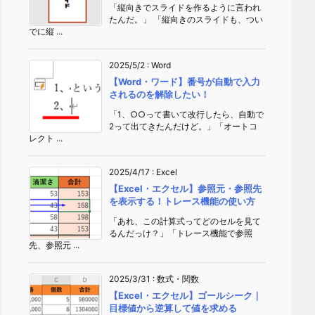
「縦向きでスライドを作るように言われ
たんだ。」 「縦向きのスライドも、つい
でに縦 ...
2025/5/2
:
Word
【Word・ワード】番号が自動で入力
されるのを解除したい！
「1、○○って書いて改行したら、自動で
2って出てきたんだけど。」「オートコ
レクト ...
2025/4/17
:
Excel
【Excel・エクセル】参照元・参照先
を表示する！トレース機能の使い方
「あれ、この計算式ってどのセルを見て
るんだっけ？」「トレース機能で参照
先、参照元 ...
2025/3/31
:
数式・関数
【Excel・エクセル】ゴールシーク｜
目標値から逆算して値を求める