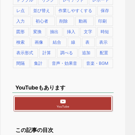
レ点
並び替え
作業しやすくする
保存
入力
初心者
削除
動画
印刷
図形
変換
抽出
挿入
文字
時短
検索
画像
結合
線
表
表示
表示形式
計算
調べる
追加
配置
間隔
集計
音声・効果音
音楽・BGM
YouTubeもあります
YouTube
この記事の目次