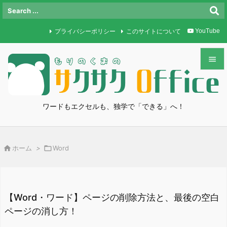
プライバシーポリシー
このサイトについて
YouTube


メニュ

ワードもエクセルも、独学で「できる」へ！
サイド

前へ

ホーム
>

Word

次へ

検索
【Word・ワード】ページの削除方法と、最後の空白
ページの消し方！