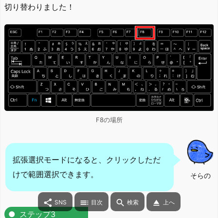
切り替わりました！
F8の場所
拡張選択モードになると、クリックしただ
けで範囲選択できます。
そらの




SNS
目次
検索
上へ
ステップ3