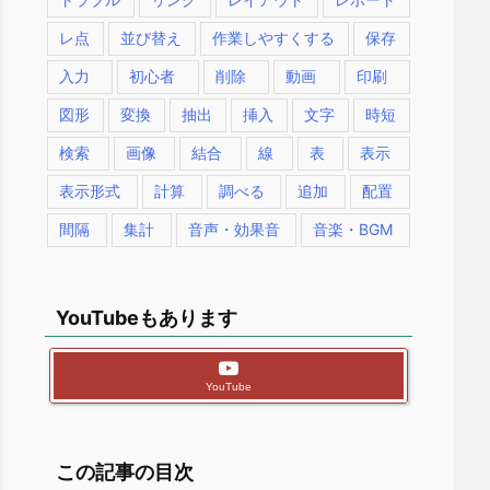
レ点
並び替え
作業しやすくする
保存
入力
初心者
削除
動画
印刷
図形
変換
抽出
挿入
文字
時短
検索
画像
結合
線
表
表示
表示形式
計算
調べる
追加
配置
間隔
集計
音声・効果音
音楽・BGM
YouTubeもあります
YouTube
この記事の目次