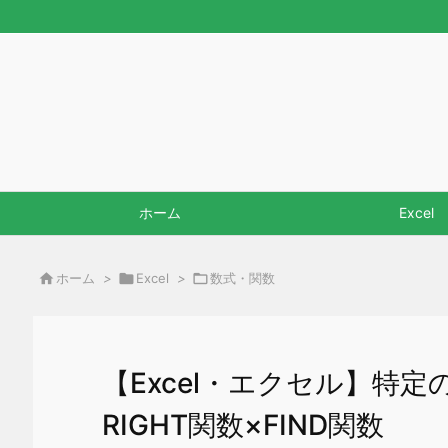
ホーム
Excel

ホーム
>

Excel
>

数式・関数
【Excel・エクセル】特
RIGHT関数×FIND関数