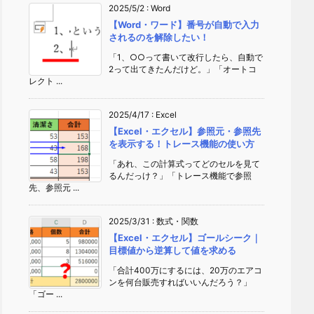
2025/5/2
:
Word
【Word・ワード】番号が自動で入力
されるのを解除したい！
「1、○○って書いて改行したら、自動で
2って出てきたんだけど。」「オートコ
レクト ...
2025/4/17
:
Excel
【Excel・エクセル】参照元・参照先
を表示する！トレース機能の使い方
「あれ、この計算式ってどのセルを見て
るんだっけ？」「トレース機能で参照
先、参照元 ...
2025/3/31
:
数式・関数
【Excel・エクセル】ゴールシーク｜
目標値から逆算して値を求める
「合計400万にするには、20万のエアコ
ンを何台販売すればいいんだろう？」
「ゴー ...