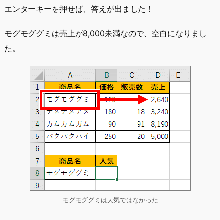
エンターキーを押せば、答えが出ました！
モグモググミは売上が8,000未満なので、空白になりまし
た。
モグモググミは人気ではなかった