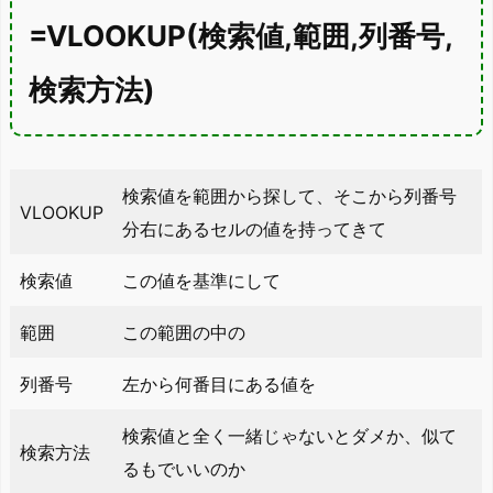
=VLOOKUP(検索値,範囲,列番号,
検索方法)
検索値を範囲から探して、そこから列番号
VLOOKUP
分右にあるセルの値を持ってきて
検索値
この値を基準にして
範囲
この範囲の中の
列番号
左から何番目にある値を
検索値と全く一緒じゃないとダメか、似て
検索方法
るもでいいのか