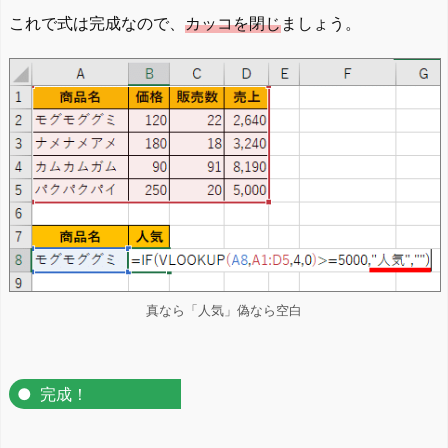
これで式は完成なので、
カッコを閉じ
ましょう。
真なら「人気」偽なら空白
完成！