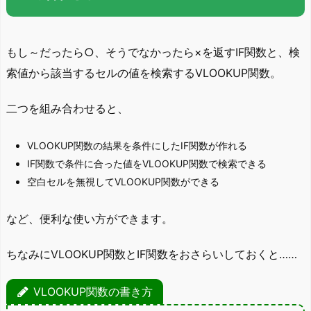
もし～だったら○、そうでなかったら×を返すIF関数と、検
索値から該当するセルの値を検索するVLOOKUP関数。
二つを組み合わせると、
VLOOKUP関数の結果を条件にしたIF関数が作れる
IF関数で条件に合った値をVLOOKUP関数で検索できる
空白セルを無視してVLOOKUP関数ができる
など、便利な使い方ができます。
ちなみにVLOOKUP関数とIF関数をおさらいしておくと……
VLOOKUP関数の書き方