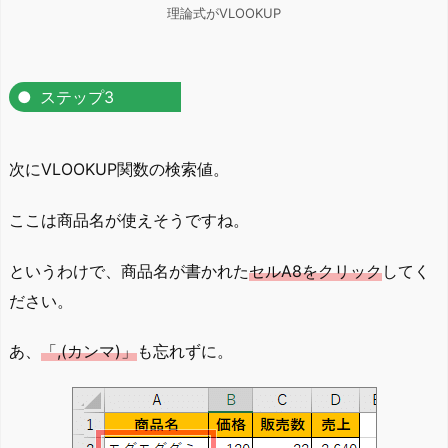
理論式がVLOOKUP
ステップ3
次にVLOOKUP関数の検索値。
ここは商品名が使えそうですね。
というわけで、商品名が書かれた
セルA8をクリック
してく
ださい。
あ、
「,(カンマ)」
も忘れずに。