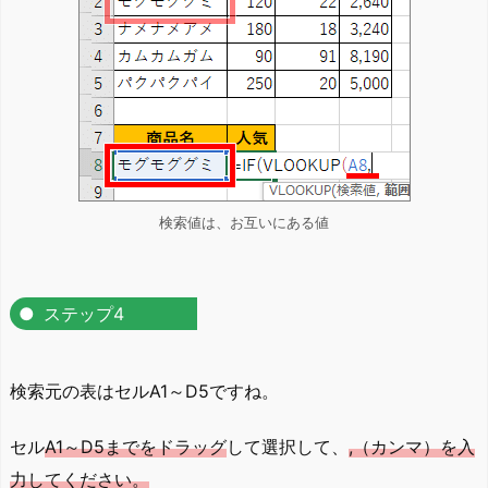
検索値は、お互いにある値
ステップ4
検索元の表はセルA1～D5ですね。
セル
A1～D5までをドラッグ
して選択して、
,（カンマ）を入
力してください。