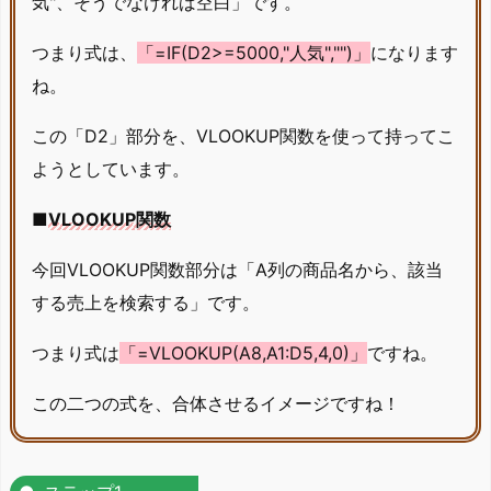
気"、そうでなければ空白」です。
つまり式は、
「=IF(D2>=5000,"人気","")」
になります
ね。
この「D2」部分を、VLOOKUP関数を使って持ってこ
ようとしています。
■
VLOOKUP関数
今回VLOOKUP関数部分は「A列の商品名から、該当
する売上を検索する」です。
つまり式は
「=VLOOKUP(A8,A1:D5,4,0)」
ですね。
この二つの式を、合体させるイメージですね！