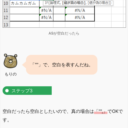
A9が空白だったら
「""」で、空白を表すんだね。
もりの
ステップ3
空白だったら空白としたいので、真の場合は
「"",」
でOKで
す。