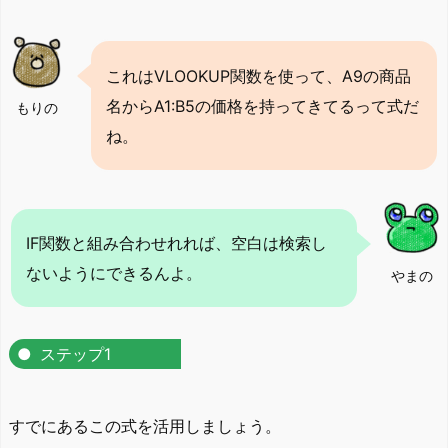
これはVLOOKUP関数を使って、A9の商品
名からA1:B5の価格を持ってきてるって式だ
もりの
ね。
IF関数と組み合わせれれば、空白は検索し
ないようにできるんよ。
やまの
ステップ1
すでにあるこの式を活用しましょう。