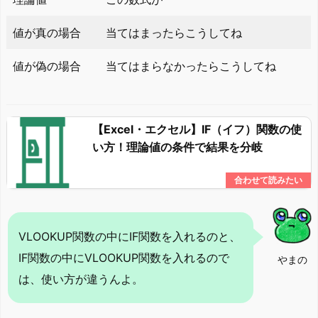
値が真の場合
当てはまったらこうしてね
値が偽の場合
当てはまらなかったらこうしてね
【Excel・エクセル】IF（イフ）関数の使
い方！理論値の条件で結果を分岐
VLOOKUP関数の中にIF関数を入れるのと、
IF関数の中にVLOOKUP関数を入れるので
やまの
は、使い方が違うんよ。