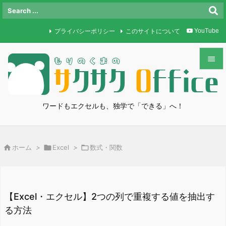
プライバシーポリシー
このサイトについて
YouTube


メニュ

ワードもエクセルも、独学で「できる」へ！
サイド

前へ

ホーム
>

Excel
>

数式・関数

次へ

検索
【Excel・エクセル】2つの列で重複する値を抽出す
る方法