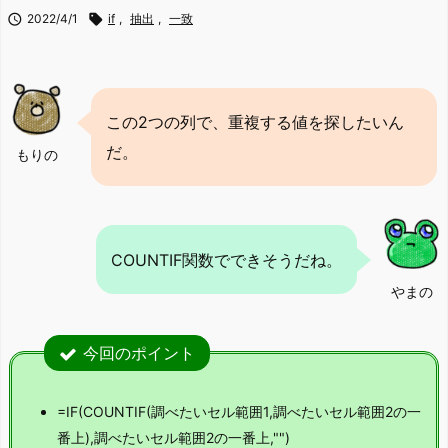

2022/4/1

if
,
抽出
,
一致
この2つの列で、重複する値を探したいん
だ。
もりの
COUNTIF関数でできそうだね。
やまの
今回のポイント
=IF(COUNTIF(調べたいセル範囲1,調べたいセル範囲2の一
番上),調べたいセル範囲2の一番上,"")