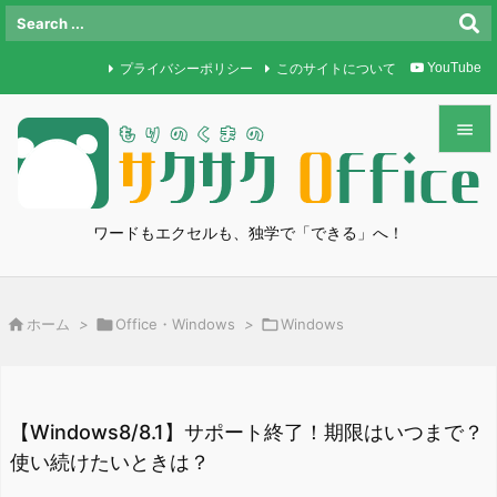
プライバシーポリシー
このサイトについて
YouTube


メニュ

ワードもエクセルも、独学で「できる」へ！
サイド

前へ

ホーム
>

Office・Windows
>

Windows

次へ

検索
【Windows8/8.1】サポート終了！期限はいつまで？
使い続けたいときは？