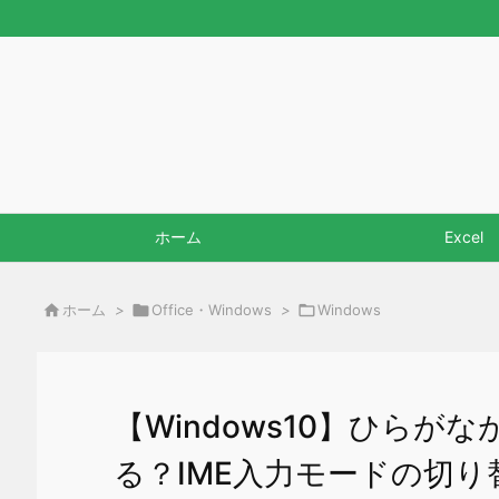
ホーム
Excel

ホーム
>

Office・Windows
>

Windows
【Windows10】ひら
る？IME入力モードの切り