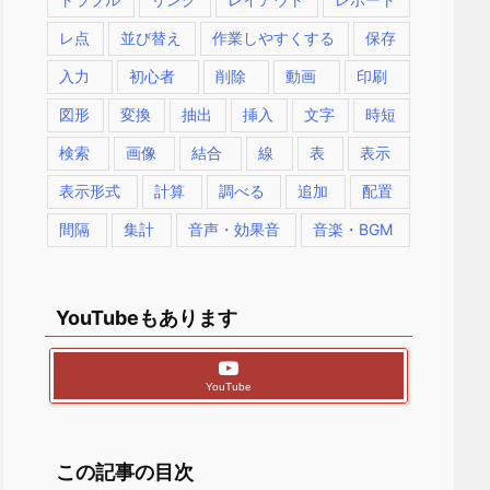
レ点
並び替え
作業しやすくする
保存
入力
初心者
削除
動画
印刷
図形
変換
抽出
挿入
文字
時短
検索
画像
結合
線
表
表示
表示形式
計算
調べる
追加
配置
間隔
集計
音声・効果音
音楽・BGM
YouTubeもあります
YouTube
この記事の目次