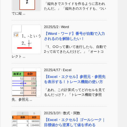
「縦向きでスライドを作るように言われ
たんだ。」 「縦向きのスライドも、つい
でに縦 ...
2025/5/2
:
Word
【Word・ワード】番号が自動で入力
されるのを解除したい！
「1、○○って書いて改行したら、自動で
2って出てきたんだけど。」「オートコ
レクト ...
2025/4/17
:
Excel
【Excel・エクセル】参照元・参照先
を表示する！トレース機能の使い方
「あれ、この計算式ってどのセルを見て
るんだっけ？」「トレース機能で参照
先、参照元 ...
2025/3/31
:
数式・関数
【Excel・エクセル】ゴールシーク｜
目標値から逆算して値を求める