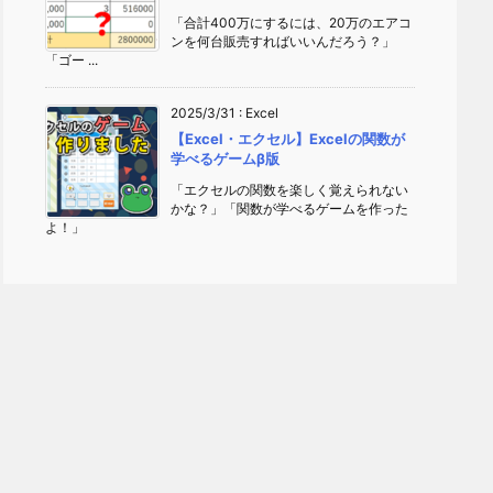
「合計400万にするには、20万のエアコ
ンを何台販売すればいいんだろう？」
「ゴー ...
2025/3/31
:
Excel
【Excel・エクセル】Excelの関数が
学べるゲームβ版
「エクセルの関数を楽しく覚えられない
かな？」「関数が学べるゲームを作った
よ！」