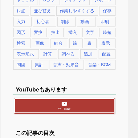
レ点
並び替え
作業しやすくする
保存
入力
初心者
削除
動画
印刷
図形
変換
抽出
挿入
文字
時短
検索
画像
結合
線
表
表示
表示形式
計算
調べる
追加
配置
間隔
集計
音声・効果音
音楽・BGM
YouTubeもあります
YouTube
この記事の目次