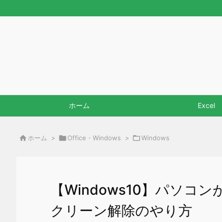
ホーム
Excel

ホーム
>

Office・Windows
>

Windows
【Windows10】パソ
クリーン解除のやり方