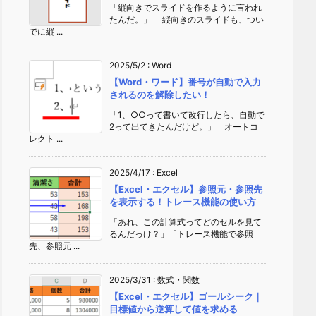
「縦向きでスライドを作るように言われ
たんだ。」 「縦向きのスライドも、つい
でに縦 ...
2025/5/2
:
Word
【Word・ワード】番号が自動で入力
されるのを解除したい！
「1、○○って書いて改行したら、自動で
2って出てきたんだけど。」「オートコ
レクト ...
2025/4/17
:
Excel
【Excel・エクセル】参照元・参照先
を表示する！トレース機能の使い方
「あれ、この計算式ってどのセルを見て
るんだっけ？」「トレース機能で参照
先、参照元 ...
2025/3/31
:
数式・関数
【Excel・エクセル】ゴールシーク｜
目標値から逆算して値を求める