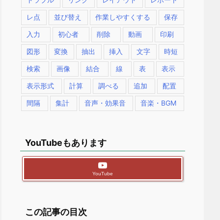
レ点
並び替え
作業しやすくする
保存
入力
初心者
削除
動画
印刷
図形
変換
抽出
挿入
文字
時短
検索
画像
結合
線
表
表示
表示形式
計算
調べる
追加
配置
間隔
集計
音声・効果音
音楽・BGM
YouTubeもあります
YouTube
この記事の目次