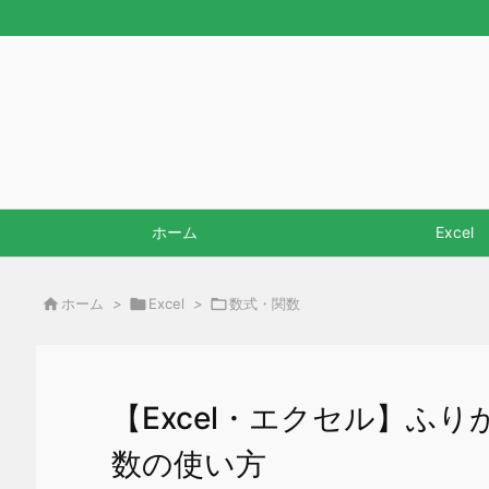
ホーム
Excel

ホーム
>

Excel
>

数式・関数
【Excel・エクセル】ふり
数の使い方