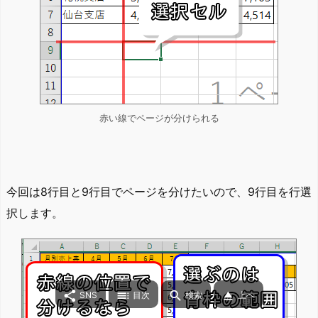
赤い線でページが分けられる
今回は8行目と9行目でページを分けたいので、9行目を行選
択します。




SNS
目次
検索
上へ