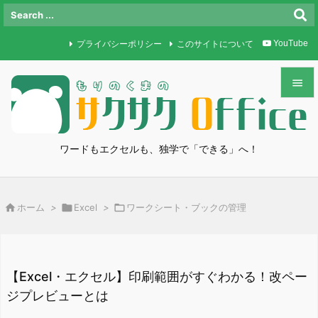
プライバシーポリシー
このサイトについて
YouTube


メニュ

ワードもエクセルも、独学で「できる」へ！
サイド

前へ

ホーム
>

Excel
>

ワークシート・ブックの管理

次へ

検索
【Excel・エクセル】印刷範囲がすぐわかる！改ペー
ジプレビューとは