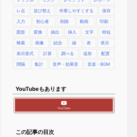
レ点
並び替え
作業しやすくする
保存
入力
初心者
削除
動画
印刷
図形
変換
抽出
挿入
文字
時短
検索
画像
結合
線
表
表示
表示形式
計算
調べる
追加
配置
間隔
集計
音声・効果音
音楽・BGM
YouTubeもあります
YouTube
この記事の目次