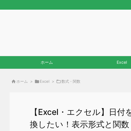
ホーム
Excel

ホーム
>

Excel
>

数式・関数
【Excel・エクセル】日
換したい！表示形式と関数