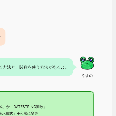
？
る方法と、関数を使う方法があるよ。
やまの
か「DATESTRING関数」
表示形式」→和暦に変更