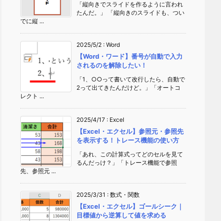
「縦向きでスライドを作るように言われ
たんだ。」 「縦向きのスライドも、つい
でに縦 ...
2025/5/2
:
Word
【Word・ワード】番号が自動で入力
されるのを解除したい！
「1、○○って書いて改行したら、自動で
2って出てきたんだけど。」「オートコ
レクト ...
2025/4/17
:
Excel
【Excel・エクセル】参照元・参照先
を表示する！トレース機能の使い方
「あれ、この計算式ってどのセルを見て
るんだっけ？」「トレース機能で参照
先、参照元 ...
2025/3/31
:
数式・関数
【Excel・エクセル】ゴールシーク｜
目標値から逆算して値を求める