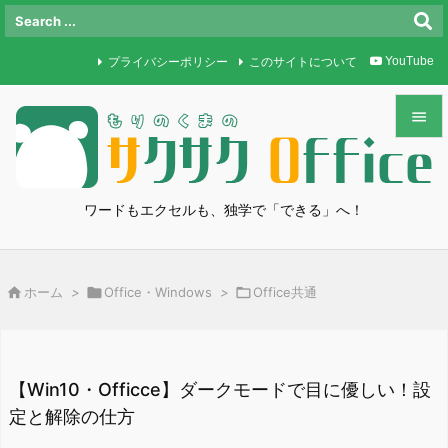
プライバシーポリシー
このサイトについて
YouTube


メニュ

ワードもエクセルも、独学で「できる」へ！
サイド

前へ

ホーム
>

Office・Windows
>

Office共通

次へ

検索
【Win10・Officce】ダークモードで目に優しい！設
定と解除の仕方