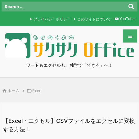
プライバシーポリシー
このサイトについて
YouTube


メニュ

ワードもエクセルも、独学で「できる」へ！
サイド

前へ

ホーム
>

Excel

次へ

検索
【Excel・エクセル】CSVファイルをエクセルに変換
する方法！