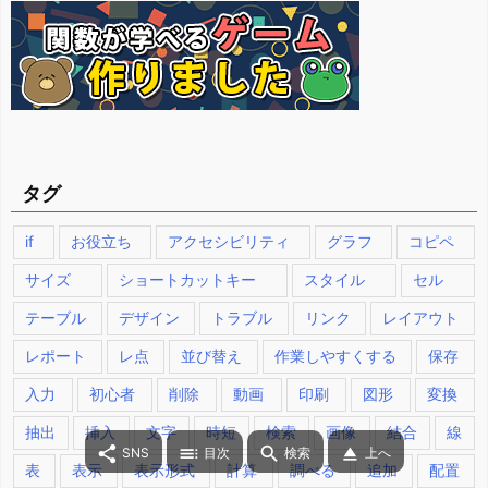
ー
タグ
if
お役立ち
アクセシビリティ
グラフ
コピペ
サイズ
ショートカットキー
スタイル
セル
テーブル
デザイン
トラブル
リンク
レイアウト
レポート
レ点
並び替え
作業しやすくする
保存
入力
初心者
削除
動画
印刷
図形
変換
抽出
挿入
文字
時短
検索
画像
結合
線




SNS
目次
検索
上へ
表
表示
表示形式
計算
調べる
追加
配置