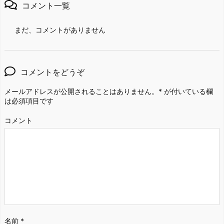
コメント一覧
まだ、コメントがありません
コメントをどうぞ
メールアドレスが公開されることはありません。
*
が付いている欄
は必須項目です
コメント
名前
*