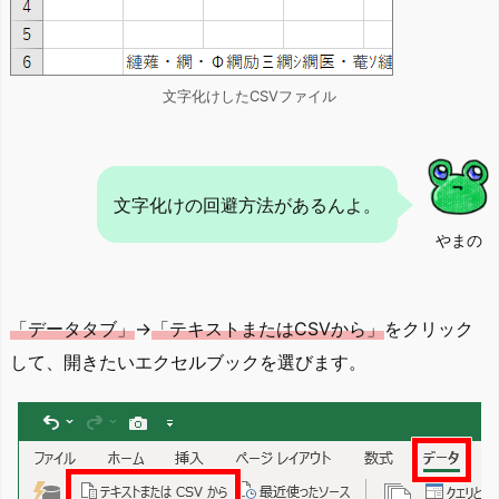
文字化けしたCSVファイル
文字化けの回避方法があるんよ。
やまの
「データタブ」
→
「テキストまたはCSVから」
をクリック
して、開きたいエクセルブックを選びます。