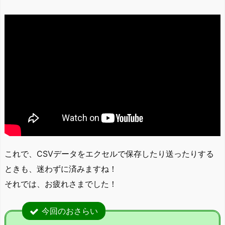
これで、CSVデータをエクセルで保存したり送ったりする
ときも、迷わずに済みますね！
それでは、お疲れさまでした！
今回のおさらい