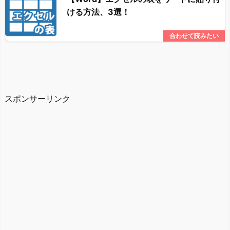
ける方法、3選！
スポンサーリンク