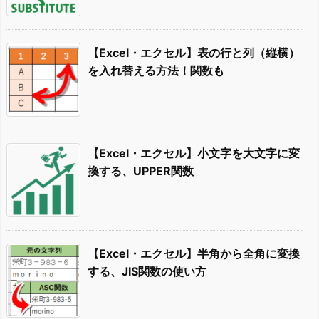
【Excel・エクセル】表の行と列（縦横）
を入れ替える方法！関数も
【Excel・エクセル】小文字を大文字に変
換する、UPPER関数
【Excel・エクセル】半角から全角に変換
する、JIS関数の使い方