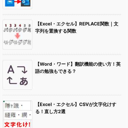
【Excel・エクセル】REPLACE関数｜文
字列を置換する関数
【Word・ワード】翻訳機能の使い方！英
語の勉強もできる？
【Excel・エクセル】CSVが文字化けす
る！直し方2選