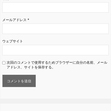
メールアドレス
*
ウェブサイト
次回のコメントで使用するためブラウザーに自分の名前、メール
アドレス、サイトを保存する。