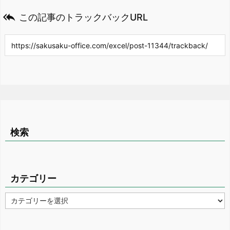

この記事のトラックバックURL
検索
カテゴリー
カ
テ
ゴ
リ