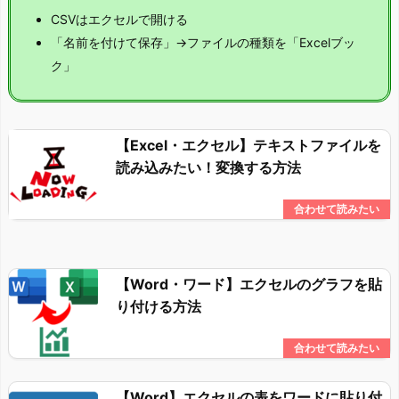
CSVはエクセルで開ける
「名前を付けて保存」→ファイルの種類を「Excelブッ
ク」
【Excel・エクセル】テキストファイルを
読み込みたい！変換する方法
【Word・ワード】エクセルのグラフを貼
り付ける方法
【Word】エクセルの表をワードに貼り付