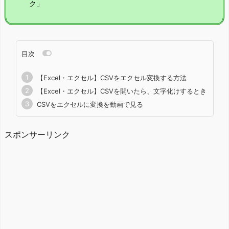
ク」
目次
【Excel・エクセル】CSVをエクセル変換する方法
【Excel・エクセル】CSVを開いたら、文字化けするとき
CSVをエクセルに変換を動画で見る
スポンサーリンク