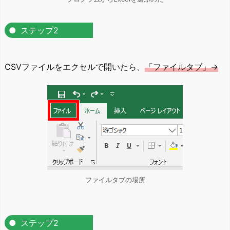
ステップ2
CSVファイルをエクセルで開いたら、
「ファイルタブ」→
ファイルタブの場所
ステップ2