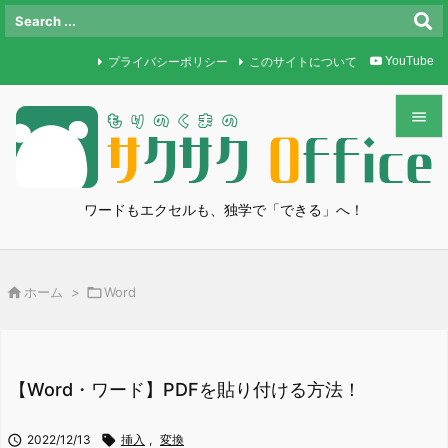
プライバシーポリシー
このサイトについて
YouTube


メニュ

ワードもエクセルも、独学で「できる」へ！
サイド

前へ

ホーム
>

Word

次へ

検索
【Word・ワード】PDFを貼り付ける方法！

2022/12/13

挿入
,
変換