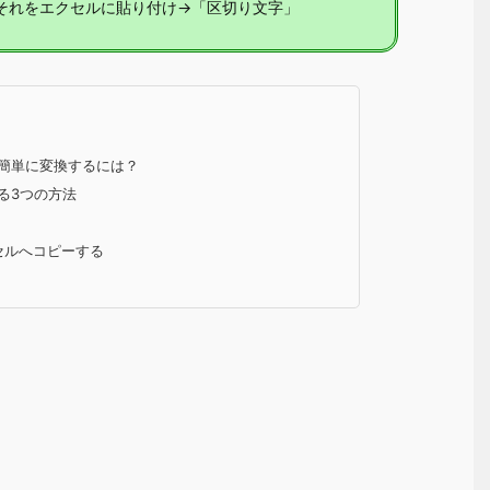
→それをエクセルに貼り付け→「区切り文字」
で簡単に変換するには？
する3つの方法
クセルへコピーする