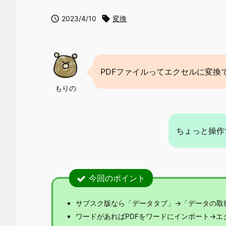

2023/4/10

変換
PDFファイルってエクセルに変換
もりの
ちょっと操作す
今回のポイント
サブスク版なら「データタブ」→「データの取得
ワードがあればPDFをワードにインポート→エ