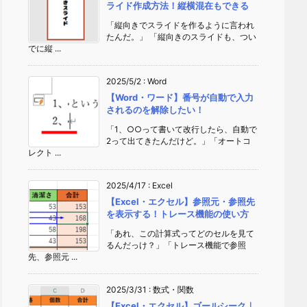
ライド作成方法！縦横混在もできる
「縦向きでスライドを作るように言われ
たんだ。」 「縦向きのスライドも、つい
でに縦 ...
2025/5/2
:
Word
【Word・ワード】番号が自動で入力
されるのを解除したい！
「1、○○って書いて改行したら、自動で
2って出てきたんだけど。」「オートコ
レクト ...
2025/4/17
:
Excel
【Excel・エクセル】参照元・参照先
を表示する！トレース機能の使い方
「あれ、この計算式ってどのセルを見て
るんだっけ？」「トレース機能で参照
先、参照元 ...
2025/3/31
:
数式・関数
【Excel・エクセル】ゴールシーク｜