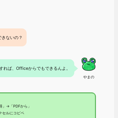
できないの？
れば、Officeからでもできるんよ。
やまの
」→「PDFから」
クセルにコピペ