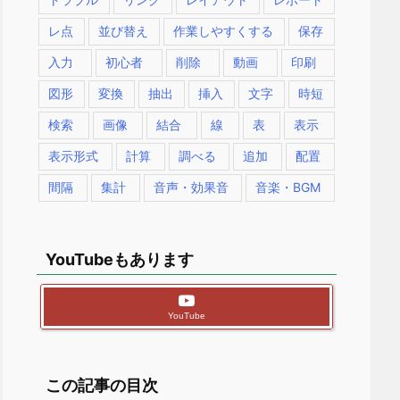
レ点
並び替え
作業しやすくする
保存
入力
初心者
削除
動画
印刷
図形
変換
抽出
挿入
文字
時短
検索
画像
結合
線
表
表示
表示形式
計算
調べる
追加
配置
間隔
集計
音声・効果音
音楽・BGM
YouTubeもあります
YouTube
この記事の目次