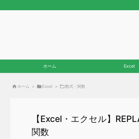
ホーム
Excel

ホーム
>

Excel
>

数式・関数
【Excel・エクセル】RE
関数