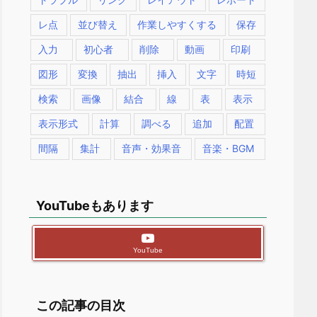
レ点
並び替え
作業しやすくする
保存
入力
初心者
削除
動画
印刷
図形
変換
抽出
挿入
文字
時短
検索
画像
結合
線
表
表示
表示形式
計算
調べる
追加
配置
間隔
集計
音声・効果音
音楽・BGM
YouTubeもあります
YouTube
この記事の目次