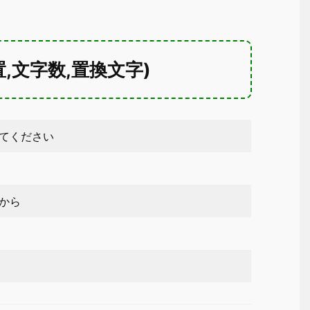
置,文字数,置換文字)
てください
から