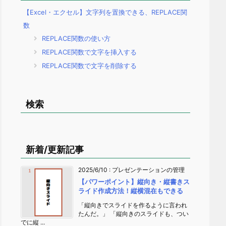
【Excel・エクセル】文字列を置換できる、REPLACE関
数
REPLACE関数の使い方
REPLACE関数で文字を挿入する
REPLACE関数で文字を削除する
検索
新着/更新記事
2025/6/10
:
プレゼンテーションの管理
【パワーポイント】縦向き・縦書きス
ライド作成方法！縦横混在もできる
「縦向きでスライドを作るように言われ
たんだ。」 「縦向きのスライドも、つい
でに縦 ...