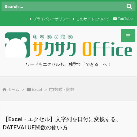
プライバシーポリシー
このサイトについて
YouTube


メニュ

ワードもエクセルも、独学で「できる」へ！
サイド

前へ

ホーム
>

Excel
>

数式・関数

次へ

検索
【Excel・エクセル】文字列を日付に変換する、
DATEVALUE関数の使い方