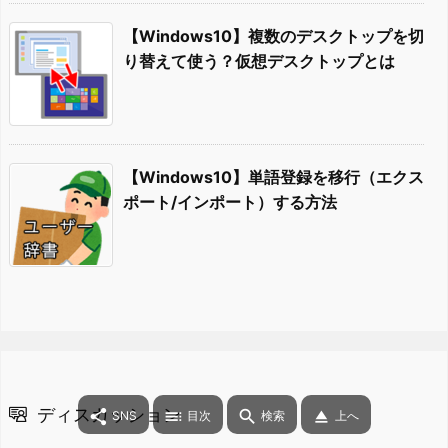
【Windows10】複数のデスクトップを切
り替えて使う？仮想デスクトップとは
【Windows10】単語登録を移行（エクス
ポート/インポート）する方法
ディスカッション




SNS
目次
検索
上へ