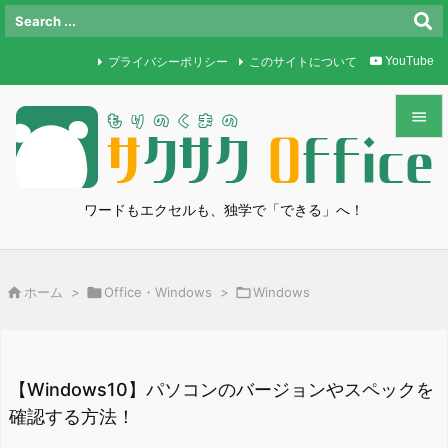
プライバシーポリシー
このサイトについて
YouTube


メニュ

ワードもエクセルも、独学で「できる」へ！
サイド

前へ

ホーム
>

Office・Windows
>

Windows

次へ

検索
【Windows10】パソコンのバージョンやスペックを
確認する方法！