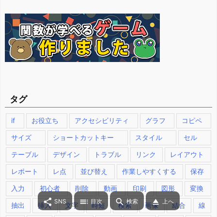
リ
ー
タグ
if
お役立ち
アクセシビリティ
グラフ
コピペ
サイズ
ショートカットキー
スタイル
セル
テーブル
デザイン
トラブル
リンク
レイアウト
レポート
レ点
並び替え
作業しやすくする
保存
入力
初心者
削除
動画
印刷
図形
変換




SNS
目次
検索
上へ
抽出
挿入
文字
時短
検索
画像
結合
線