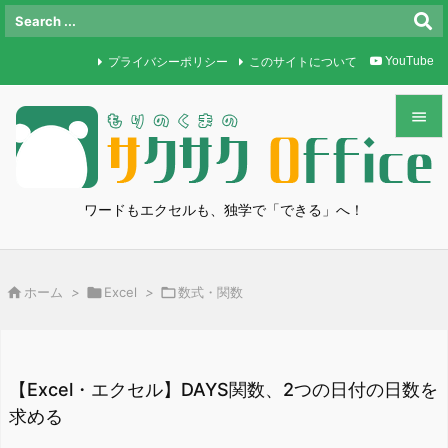
プライバシーポリシー
このサイトについて
YouTube


メニュ

ワードもエクセルも、独学で「できる」へ！
サイド

前へ

ホーム
>

Excel
>

数式・関数

次へ

検索
【Excel・エクセル】DAYS関数、2つの日付の日数を
求める