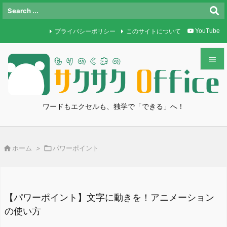
プライバシーポリシー
このサイトについて
YouTube


メニュ

ワードもエクセルも、独学で「できる」へ！
サイド

前へ

ホーム
>

パワーポイント

次へ

検索
【パワーポイント】文字に動きを！アニメーション
の使い方