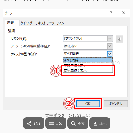
一文字ずつターンしなはれ！




SNS
目次
検索
上へ