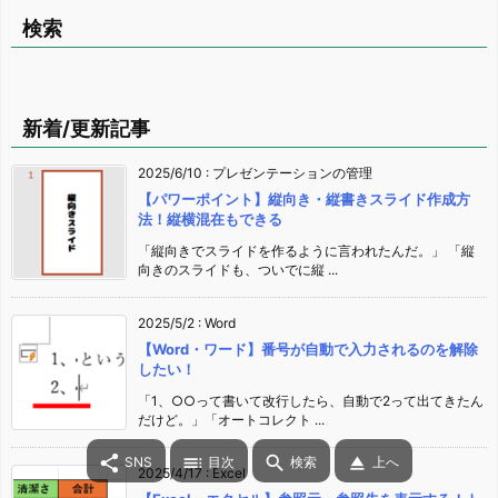
検索
新着/更新記事
2025/6/10
:
プレゼンテーションの管理
【パワーポイント】縦向き・縦書きスライド作成方
法！縦横混在もできる
「縦向きでスライドを作るように言われたんだ。」 「縦
向きのスライドも、ついでに縦 ...
2025/5/2
:
Word
【Word・ワード】番号が自動で入力されるのを解除
したい！
「1、○○って書いて改行したら、自動で2って出てきたん
だけど。」「オートコレクト ...




SNS
目次
検索
上へ
2025/4/17
:
Excel