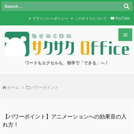
プライバシーポリシー
このサイトについて
YouTube


メニュ

ワードもエクセルも、独学で「できる」へ！
サイド

前へ

ホーム
>

パワーポイント

次へ

検索
【パワーポイント】アニメーションへの効果音の入
れ方！