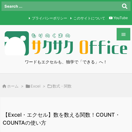
プライバシーポリシー
このサイトについて
YouTube


メニュ

ワードもエクセルも、独学で「できる」へ！
サイド

前へ

ホーム
>

Excel
>

数式・関数

次へ

検索
【Excel・エクセル】数を数える関数！COUNT・
COUNTAの使い方