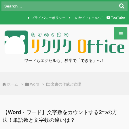
プライバシーポリシー
このサイトについて
YouTube


メニュ

ワードもエクセルも、独学で「できる」へ！
サイド

前へ

ホーム
>

Word
>

文書の作成と管理

次へ

検索
【Word・ワード】文字数をカウントする2つの方
法！単語数と文字数の違いは？