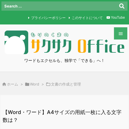
プライバシーポリシー
このサイトについて
YouTube


メニュ

ワードもエクセルも、独学で「できる」へ！
サイド

前へ

ホーム
>

Word
>

文書の作成と管理

次へ

検索
【Word・ワード】A4サイズの用紙一枚に入る文字
数は？