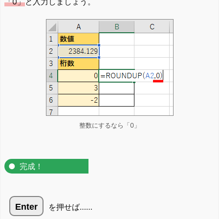
「0」
と入力しましょう。
整数にするなら「0」
完成！
Enter
を押せば……