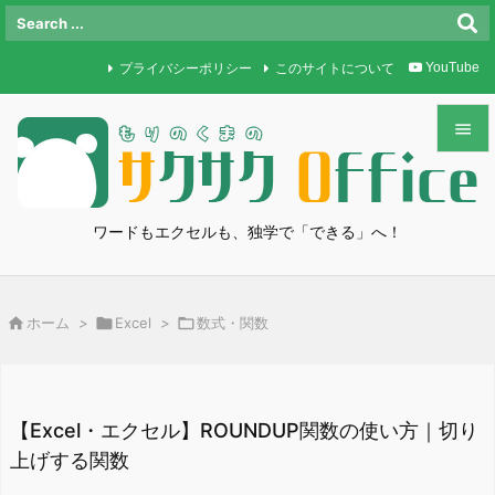
プライバシーポリシー
このサイトについて
YouTube


メニュ

ワードもエクセルも、独学で「できる」へ！
サイド

前へ

ホーム
>

Excel
>

数式・関数

次へ

検索
【Excel・エクセル】ROUNDUP関数の使い方｜切り
上げする関数