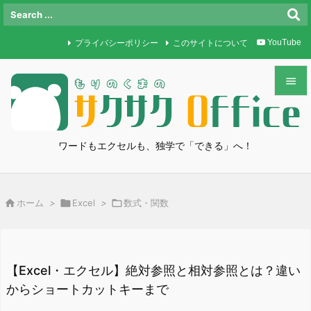
プライバシーポリシー
このサイトについて
YouTube


メニュ

ワードもエクセルも、独学で「できる」へ！
サイド

前へ

ホーム
>

Excel
>

数式・関数

次へ

検索
【Excel・エクセル】絶対参照と相対参照とは？違い
からショートカットキーまで