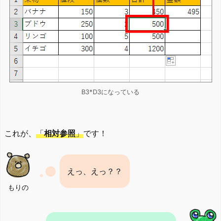
B3*D3になっている
これが、
「
相対参照
」
です！
えっ、えっ？？
もりの