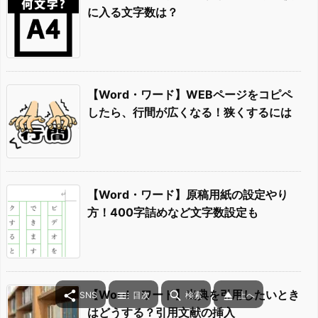
に入る文字数は？
【Word・ワード】WEBページをコピペ
したら、行間が広くなる！狭くするには
【Word・ワード】原稿用紙の設定やり
方！400字詰めなど文字数設定も
【Word・ワード】出典を引用したいとき




SNS
目次
検索
上へ
はどうする？引用文献の挿入