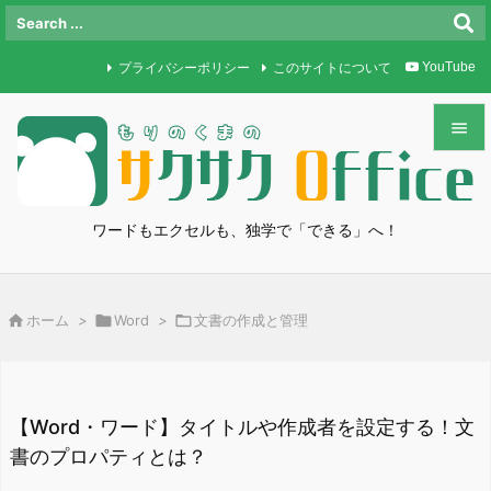
プライバシーポリシー
このサイトについて
YouTube


メニュ

ワードもエクセルも、独学で「できる」へ！
サイド

前へ

ホーム
>

Word
>

文書の作成と管理

次へ

検索
【Word・ワード】タイトルや作成者を設定する！文
書のプロパティとは？