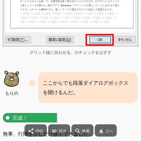
グリッド線に合わせる、のチェックをはずす
ここからでも段落ダイアログボックス
を開けるんだ。
もりの
完成！




SNS
目次
検索
上へ
無事、行間を少しだけ狭くできました。