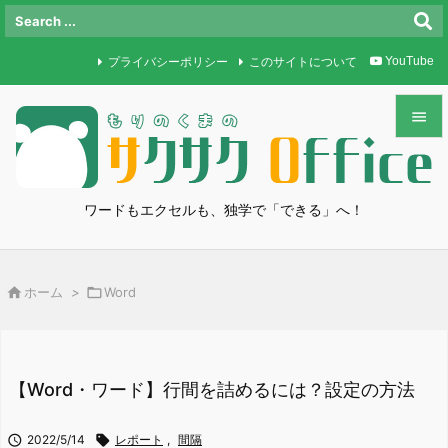
プライバシーポリシー
このサイトについて
YouTube


メニュ

ワードもエクセルも、独学で「できる」へ！
サイド

前へ

ホーム
>

Word

次へ

検索
【Word・ワード】行間を詰めるには？設定の方法

2022/5/14

レポート
,
間隔