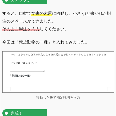
ステップ3
すると、自動で
文書の末尾
に移動し、小さくiと書かれた脚
注のスペースができました。
そのまま脚注を入力
してください。
今回は「棘皮動物の一種」と入れてみました。
移動した先で補足説明を入力
完成！