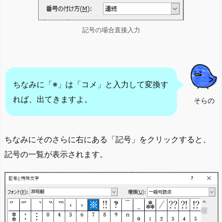
記号の場合直接入力
ちなみに「※」は「コメ」と入力して変換す
れば、出てきますよ。
そらの
ちなみにそのさらに右にある「記号」をクリックすると、
記号の一覧が表示されます。