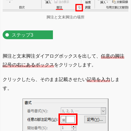
脚注と文末脚注の場所
ステップ3
脚注と文末脚注ダイアログボックスを出して、
任意の脚注
記号の右にあるボックス
をクリックします。
クリックしたら、そのまま記載させたい
記号を入力
しま
す。