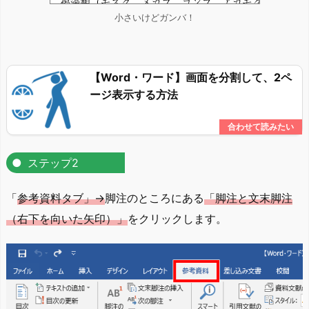
小さいけどガンバ！
【Word・ワード】画面を分割して、2ペ
ージ表示する方法
ステップ2
「
参考資料タブ」→
脚注のところにある
「脚注と文末脚注
（右下を向いた矢印）」
をクリックします。