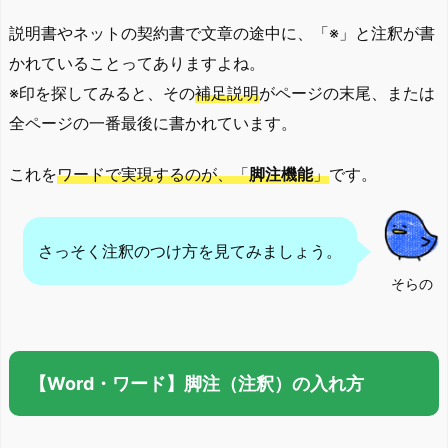
説明書やネットの契約書で文章の途中に、「※」と注釈が書
かれていることってありますよね。
※印を探してみると、その
補足説明
がページの末尾、または
全ページの一番最後に書かれています。
これを
ワードで実現するのが、「
脚注機能
」
です。
さっそく注釈のつけ方を見てみましょう。
そらの
【Word・ワード】脚注（注釈）の入れ方