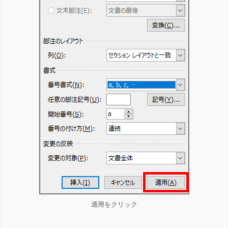
適用をクリック