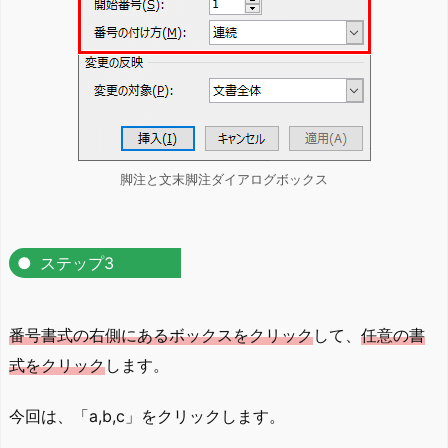
脚注と文末脚注ダイアログボックス
ステップ3
番号書式の右側にあるボックスをクリック
して、
任意の書
式をクリック
します。
今回は、「a,b,c」をクリックします。