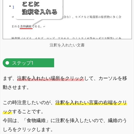
注釈を入れたい文書
ステップ1
まず、
注釈を入れたい場所をクリック
して、カーソルを移
動させます。
この時注意したいのが、
注釈を入れたい言葉の右端をクリ
ック
することです。
今回は、「食物繊維」に注釈を挿入したいので、繊維のう
しろをクリックします。