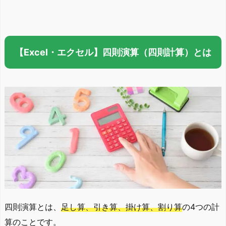
【Excel・エクセル】四則演算（四則計算）とは
四則演算とは、
足し算、引き算、掛け算、割り算
の4つの計
算のことです。