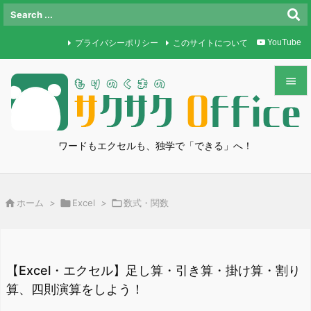
プライバシーポリシー
このサイトについて
YouTube


メニュ

ワードもエクセルも、独学で「できる」へ！
サイド

前へ

ホーム
>

Excel
>

数式・関数

次へ

検索
【Excel・エクセル】足し算・引き算・掛け算・割り
算、四則演算をしよう！