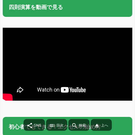
四則演算を動画で見る




SNS
目次
検索
上へ
初心者でもできる！エクセルの始め方